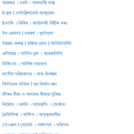
আয়কর । ভ্যাট । আবগারি শুল্ক
ই-বুক I এস্টাব্লিশমেন্ট ম্যানুয়েল
ইত্যাদি । বিবিধ । ক্যাটাগরী বিহীন তথ্য
ঈদ বোনাস I নববর্ষ । দূর্গাপূজা
উন্নয়ন প্রকল্প I মাষ্টার রোল I আউটসোর্সিং
এসিআর । সার্ভিস বুক । স্মারকলিপি
চিকিৎসা । আর্থিক সহায়তা
জাতীয় পরিচয়পত্র । জন্ম নিবন্ধন
জিপিএফ অগ্রিম I গৃহ নির্মাণ ঋণ
জীবন বীমা ও অন্যান্য বীমার সুবিধা
নিয়োগ । বদলি । পদোন্নতি । জ্যেষ্ঠতা
নৈমিত্তিক । অর্জিত । মাতৃত্বকালীন
পে-স্কেল I গেজেট । প্রজ্ঞাপন । পরিপত্র