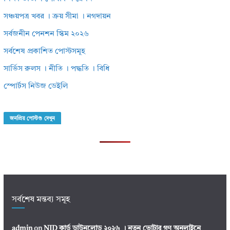
সঞ্চয়পত্র খবর । ক্রয় সীমা । নগদায়ন
সর্বজনীন পেনশন স্কিম ২০২৬
সর্বশেষ প্রকাশিত পোস্টসমূহ
সার্ভিস রুলস । নীতি । পদ্ধতি । বিধি
স্পোর্টস নিউজ ডেইলি
জনপ্রিয় পোস্টগু দেখুন
সর্বশেষ মন্তব্য সমূহ
admin
on
NID কার্ড ডাউনলোড ২০২৬ । নতুন ভোটার গণ অনলাইনে