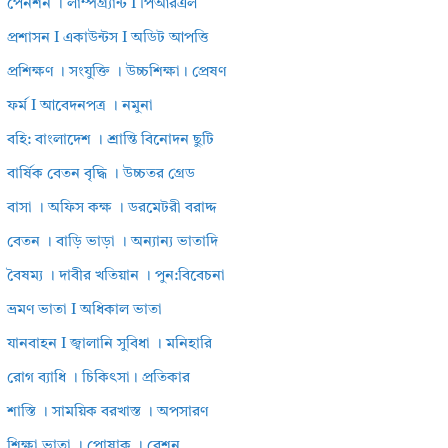
পেনশন । লাম্পগ্র্যান্ট I পিআরএল
প্রশাসন I একাউন্টস I অডিট আপত্তি
প্রশিক্ষণ । সংযুক্তি । উচ্চশিক্ষা। প্রেষণ
ফর্ম I আবেদনপত্র । নমুনা
বহি: বাংলাদেশ । শ্রান্তি বিনোদন ছুটি
বার্ষিক বেতন বৃদ্ধি । উচ্চতর গ্রেড
বাসা । অফিস কক্ষ । ডরমেটরী বরাদ্দ
বেতন । বাড়ি ভাড়া । অন্যান্য ভাতাদি
বৈষম্য । দাবীর খতিয়ান । পুন:বিবেচনা
ভ্রমণ ভাতা I অধিকাল ভাতা
যানবাহন I জ্বালানি সুবিধা । মনিহারি
রোগ ব্যাধি । চিকিৎসা। প্রতিকার
শাস্তি । সাময়িক বরখাস্ত । অপসারণ
শিক্ষা ভাতা । পোষাক । রেশন