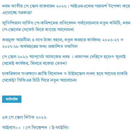
নবম জাতীয় পে স্কেল বাস্তবায়ন ২০২৬ : আইএমএফের পরামর্শ উপেক্ষা করে
এগোচ্ছে সরকার?
জুডিশিয়াল সার্ভিস পে-কমিশনের প্রতিবেদন পর্যালোচনায় নতুন কমিটি, নবম
পে-স্কেলের গেজেট নিয়ে বাড়ছে আলোচনা
করমুক্ত আয়সীমা ৪ লাখ টাকা বহাল, নতুন করহার কার্যকর: ২০২৬-২৭ ও
২০২৭-২৮ অর্থবছরের জন্য প্রকাশিত তফসিল
পে স্কেল ২০২৬ আপডেট আজকের খবর । প্রজ্ঞাপন দেরিতে হলেও জুলাই
থেকেই কার্যকর, মিলবে বকেয়া বেতন?
চাকরিকাল সংরক্ষণে শ্রান্তি বিনোদন ও টাইমস্কেল গণনা হবে আগের চাকরি
থেকেই? সিজিএর চিঠি ঘিরে নতুন আলোচনা
ক্যাটাগরিজ
৯ম পে স্কেল নিউজ ২০২৬
আইবাস++ । পে ফিক্সেশন । ই-ফাইলিং