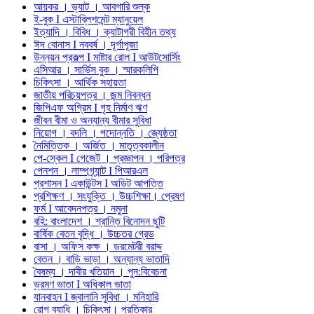
আয়কর । ভ্যাট । আবগারি শুল্ক
ই-বুক I এস্টাব্লিশমেন্ট ম্যানুয়েল
ইত্যাদি । বিবিধ । ক্যাটাগরী বিহীন তথ্য
ঈদ বোনাস I নববর্ষ । দূর্গাপূজা
উন্নয়ন প্রকল্প I মাষ্টার রোল I আউটসোর্সিং
এসিআর । সার্ভিস বুক । স্মারকলিপি
চিকিৎসা । আর্থিক সহায়তা
জাতীয় পরিচয়পত্র । জন্ম নিবন্ধন
জিপিএফ অগ্রিম I গৃহ নির্মাণ ঋণ
জীবন বীমা ও অন্যান্য বীমার সুবিধা
নিয়োগ । বদলি । পদোন্নতি । জ্যেষ্ঠতা
নৈমিত্তিক । অর্জিত । মাতৃত্বকালীন
পে-স্কেল I গেজেট । প্রজ্ঞাপন । পরিপত্র
পেনশন । লাম্পগ্র্যান্ট I পিআরএল
প্রশাসন I একাউন্টস I অডিট আপত্তি
প্রশিক্ষণ । সংযুক্তি । উচ্চশিক্ষা। প্রেষণ
ফর্ম I আবেদনপত্র । নমুনা
বহি: বাংলাদেশ । শ্রান্তি বিনোদন ছুটি
বার্ষিক বেতন বৃদ্ধি । উচ্চতর গ্রেড
বাসা । অফিস কক্ষ । ডরমেটরী বরাদ্দ
বেতন । বাড়ি ভাড়া । অন্যান্য ভাতাদি
বৈষম্য । দাবীর খতিয়ান । পুন:বিবেচনা
ভ্রমণ ভাতা I অধিকাল ভাতা
যানবাহন I জ্বালানি সুবিধা । মনিহারি
রোগ ব্যাধি । চিকিৎসা। প্রতিকার