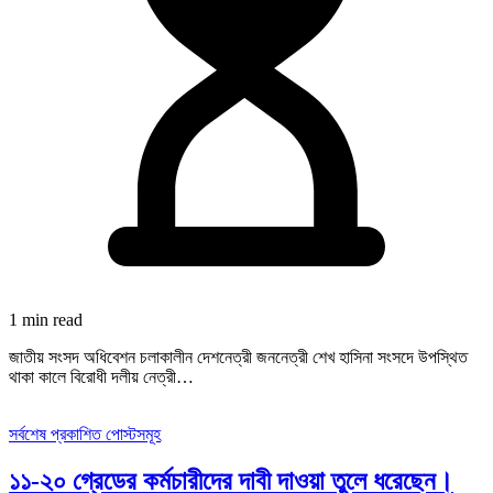
1 min read
জাতীয় সংসদ অধিবেশন চলাকালীন দেশনেত্রী জননেত্রী শেখ হাসিনা সংসদে উপস্থিত
থাকা কালে বিরোধী দলীয় নেত্রী…
সর্বশেষ প্রকাশিত পোস্টসমূহ
১১-২০ গ্রেডের কর্মচারীদের দাবী দাওয়া তুলে ধরেছেন।