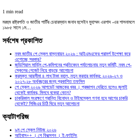
1 min read
মরহুম রাষ্ট্রপতি ও জাতীয় পার্টির চেয়ারম্যান জনাব হুসেইন মুহাম্মদ এরশাদ -এর শাসনামলে
১৯৮৫ সালে ১ম…
সর্বশেষ প্রকাশিত
নবম জাতীয় পে স্কেল বাস্তবায়ন ২০২৬ : আইএমএফের পরামর্শ উপেক্ষা করে
এগোচ্ছে সরকার?
জুডিশিয়াল সার্ভিস পে-কমিশনের প্রতিবেদন পর্যালোচনায় নতুন কমিটি, নবম পে-
স্কেলের গেজেট নিয়ে বাড়ছে আলোচনা
করমুক্ত আয়সীমা ৪ লাখ টাকা বহাল, নতুন করহার কার্যকর: ২০২৬-২৭ ও
২০২৭-২৮ অর্থবছরের জন্য প্রকাশিত তফসিল
পে স্কেল ২০২৬ আপডেট আজকের খবর । প্রজ্ঞাপন দেরিতে হলেও জুলাই
থেকেই কার্যকর, মিলবে বকেয়া বেতন?
চাকরিকাল সংরক্ষণে শ্রান্তি বিনোদন ও টাইমস্কেল গণনা হবে আগের চাকরি
থেকেই? সিজিএর চিঠি ঘিরে নতুন আলোচনা
ক্যাটাগরিজ
৯ম পে স্কেল নিউজ ২০২৬
আইবাস++ । পে ফিক্সেশন । ই-ফাইলিং