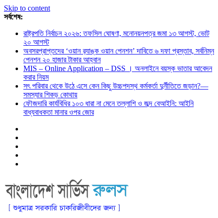
Skip to content
সর্বশেষ:
রাষ্ট্রপতি নির্বাচন ২০২৬: তফসিল ঘোষণা, মনোনয়নপত্র জমা ১৩ আগস্ট, ভোট
২০ আগস্ট
অবসরপ্রাপ্তদের ‘ওয়ান র‌্যাঙ্ক ওয়ান পেনশন’ দাবিতে ৬ দফা প্রস্তাব, সর্বনিম্ন
পেনশন ২০ হাজার টাকার আহ্বান
MIS – Online Application – DSS । অনলাইনে বয়স্ক ভাতার আবেদন
করার নিয়ম
সৎ পরিবার থেকে উঠে এসে কেন কিছু উচ্চপদস্থ কর্মকর্তা দুর্নীতিতে জড়ান?—
সমস্যার শিকড় কোথায়
ফৌজদারি কার্যবিধির ১০৩ ধারা না মেনে তল্লাশি ও জব্দ বেআইনি: আইনি
বাধ্যবাধকতা মানার ওপর জোর