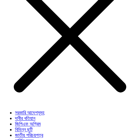
সরকারি আদেশসূমহ
দাবীর খতিয়ান
জিপিএফ অগ্রিম
বিভিন্ন ছুটি
জাতীয় পরিচয়পত্র