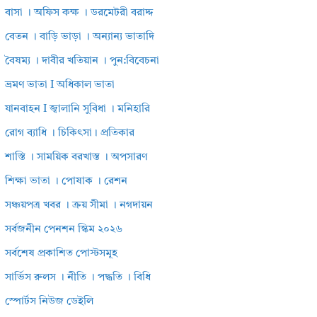
বাসা । অফিস কক্ষ । ডরমেটরী বরাদ্দ
বেতন । বাড়ি ভাড়া । অন্যান্য ভাতাদি
বৈষম্য । দাবীর খতিয়ান । পুন:বিবেচনা
ভ্রমণ ভাতা I অধিকাল ভাতা
যানবাহন I জ্বালানি সুবিধা । মনিহারি
রোগ ব্যাধি । চিকিৎসা। প্রতিকার
শাস্তি । সাময়িক বরখাস্ত । অপসারণ
শিক্ষা ভাতা । পোষাক । রেশন
সঞ্চয়পত্র খবর । ক্রয় সীমা । নগদায়ন
সর্বজনীন পেনশন স্কিম ২০২৬
সর্বশেষ প্রকাশিত পোস্টসমূহ
সার্ভিস রুলস । নীতি । পদ্ধতি । বিধি
স্পোর্টস নিউজ ডেইলি