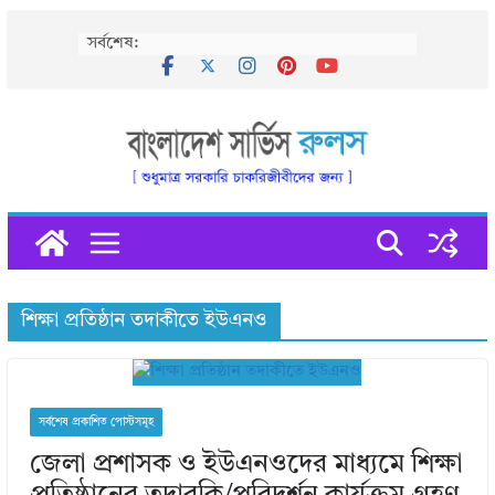
Skip
সর্বশেষ:
to
content
শিক্ষা প্রতিষ্ঠান তদাকীতে ইউএনও
সর্বশেষ প্রকাশিত পোস্টসমূহ
জেলা প্রশাসক ও ইউএনওদের মাধ্যমে শিক্ষা