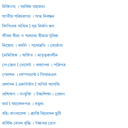
চিকিৎসা । আর্থিক সহায়তা
জাতীয় পরিচয়পত্র । জন্ম নিবন্ধন
জিপিএফ অগ্রিম I গৃহ নির্মাণ ঋণ
জীবন বীমা ও অন্যান্য বীমার সুবিধা
নিয়োগ । বদলি । পদোন্নতি । জ্যেষ্ঠতা
নৈমিত্তিক । অর্জিত । মাতৃত্বকালীন
পে-স্কেল I গেজেট । প্রজ্ঞাপন । পরিপত্র
পেনশন । লাম্পগ্র্যান্ট I পিআরএল
প্রশাসন I একাউন্টস I অডিট আপত্তি
প্রশিক্ষণ । সংযুক্তি । উচ্চশিক্ষা। প্রেষণ
ফর্ম I আবেদনপত্র । নমুনা
বহি: বাংলাদেশ । শ্রান্তি বিনোদন ছুটি
বার্ষিক বেতন বৃদ্ধি । উচ্চতর গ্রেড