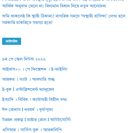
আর্থিক অনুদান মেলে না: বিদ্যমান বিধান নিয়ে নতুন আলোচনা
জমি থাকলেই কি স্থায়ী ঠিকানা? নাগরিক সনদে ‘অস্থায়ী বাসিন্দা’ লেখা হলে
সরকারি চাকরিতে সমস্যা হবে?
ক্যাটাগরিজ
৯ম পে স্কেল নিউজ ২০২৬
আইবাস++ । পে ফিক্সেশন । ই-ফাইলিং
আয়কর । ভ্যাট । আবগারি শুল্ক
ই-বুক I এস্টাব্লিশমেন্ট ম্যানুয়েল
ইত্যাদি । বিবিধ । ক্যাটাগরী বিহীন তথ্য
ঈদ বোনাস I নববর্ষ । দূর্গাপূজা
উন্নয়ন প্রকল্প I মাষ্টার রোল I আউটসোর্সিং
এসিআর । সার্ভিস বুক । স্মারকলিপি