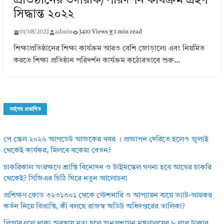
প্রতিষ্ঠানের তদারকি/পরিদর্শন কার্যক্রম গ্রহণ
সিদ্ধান্ত ২০২২
01/08/2022
admin
3410 Views
1 min read
শিক্ষাপ্রতিষ্ঠানের শিক্ষা কার্যক্রম আরও বেশি জোড়ালো এবং নিয়মিত
করতে শিক্ষা প্রতিষ্ঠান পরিদর্শন কার্যক্রম কঠোরভাবে শুরু…
সর্বশেষ প্রকাশিত
পে স্কেল ২০২৬ আপডেট আজকের খবর । প্রজ্ঞাপন দেরিতে হলেও জুলাই
থেকেই কার্যকর, মিলবে বকেয়া বেতন?
চাকরিকাল সংরক্ষণে শ্রান্তি বিনোদন ও টাইমস্কেল গণনা হবে আগের চাকরি
থেকেই? সিজিএর চিঠি ঘিরে নতুন আলোচনা
প্রশিক্ষণ কোড ৩২৩১৩০১ থেকে স্টেশনারি ও আপ্যায়ন ব্যয়ে ভ্যাট-আয়কর
কর্তন নিয়ে বিভ্রান্তি, কী বলছে রাজস্ব অডিট অধিদপ্তরের তালিকা?
পিআরএলে থাকা অবস্থায় মৃত্যু হলে জনপ্রশাসন মন্ত্রণালয়ের ৮ লাখ টাকার