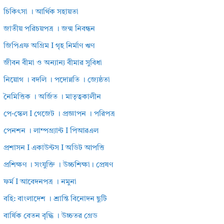
চিকিৎসা । আর্থিক সহায়তা
জাতীয় পরিচয়পত্র । জন্ম নিবন্ধন
জিপিএফ অগ্রিম I গৃহ নির্মাণ ঋণ
জীবন বীমা ও অন্যান্য বীমার সুবিধা
নিয়োগ । বদলি । পদোন্নতি । জ্যেষ্ঠতা
নৈমিত্তিক । অর্জিত । মাতৃত্বকালীন
পে-স্কেল I গেজেট । প্রজ্ঞাপন । পরিপত্র
পেনশন । লাম্পগ্র্যান্ট I পিআরএল
প্রশাসন I একাউন্টস I অডিট আপত্তি
প্রশিক্ষণ । সংযুক্তি । উচ্চশিক্ষা। প্রেষণ
ফর্ম I আবেদনপত্র । নমুনা
বহি: বাংলাদেশ । শ্রান্তি বিনোদন ছুটি
বার্ষিক বেতন বৃদ্ধি । উচ্চতর গ্রেড