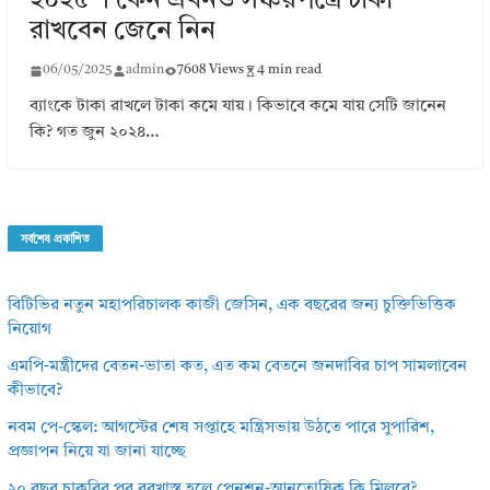
২০২৫ । কেন এখনও সঞ্চয়পত্রে টাকা
রাখবেন জেনে নিন
06/05/2025
admin
7608 Views
4 min read
ব্যাংকে টাকা রাখলে টাকা কমে যায়। কিভাবে কমে যায় সেটি জানেন
কি? গত জুন ২০২৪…
সর্বশেষ প্রকাশিত
বিটিভির নতুন মহাপরিচালক কাজী জেসিন, এক বছরের জন্য চুক্তিভিত্তিক
নিয়োগ
এমপি-মন্ত্রীদের বেতন-ভাতা কত, এত কম বেতনে জনদাবির চাপ সামলাবেন
কীভাবে?
নবম পে-স্কেল: আগস্টের শেষ সপ্তাহে মন্ত্রিসভায় উঠতে পারে সুপারিশ,
প্রজ্ঞাপন নিয়ে যা জানা যাচ্ছে
২০ বছর চাকরির পর বরখাস্ত হলে পেনশন-আনুতোষিক কি মিলবে?