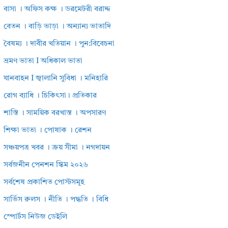
বাসা । অফিস কক্ষ । ডরমেটরী বরাদ্দ
বেতন । বাড়ি ভাড়া । অন্যান্য ভাতাদি
বৈষম্য । দাবীর খতিয়ান । পুন:বিবেচনা
ভ্রমণ ভাতা I অধিকাল ভাতা
যানবাহন I জ্বালানি সুবিধা । মনিহারি
রোগ ব্যাধি । চিকিৎসা। প্রতিকার
শাস্তি । সাময়িক বরখাস্ত । অপসারণ
শিক্ষা ভাতা । পোষাক । রেশন
সঞ্চয়পত্র খবর । ক্রয় সীমা । নগদায়ন
সর্বজনীন পেনশন স্কিম ২০২৬
সর্বশেষ প্রকাশিত পোস্টসমূহ
সার্ভিস রুলস । নীতি । পদ্ধতি । বিধি
স্পোর্টস নিউজ ডেইলি