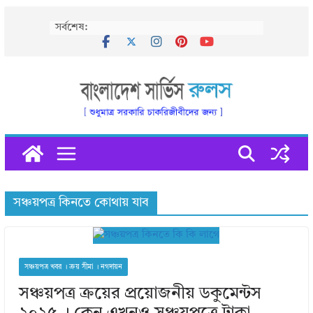
Skip
সর্বশেষ:
to
content
সঞ্চয়পত্র কিনতে কোথায় যাব
সঞ্চয়পত্র খবর । ক্রয় সীমা । নগদায়ন
সঞ্চয়পত্র ক্রয়ের প্রয়োজনীয় ডকুমেন্টস