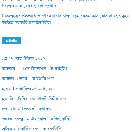
জিপিএফসহ যেসব সুবিধা প্রযোজ্য
নিত্যপণ্যের ঊর্ধ্বগতি ও জীবনযাত্রার চাপ: নতুন বেতন কাঠামোর দাবিতে ফুঁসে
উঠেছে সরকারি চাকরিজীবীরা
ক্যাটাগরিজ
৯ম পে স্কেল নিউজ ২০২৬
আইবাস++ । পে ফিক্সেশন । ই-ফাইলিং
আয়কর । ভ্যাট । আবগারি শুল্ক
ই-বুক I এস্টাব্লিশমেন্ট ম্যানুয়েল
ইত্যাদি । বিবিধ । ক্যাটাগরী বিহীন তথ্য
ঈদ বোনাস I নববর্ষ । দূর্গাপূজা
উন্নয়ন প্রকল্প I মাষ্টার রোল I আউটসোর্সিং
এসিআর । সার্ভিস বুক । স্মারকলিপি