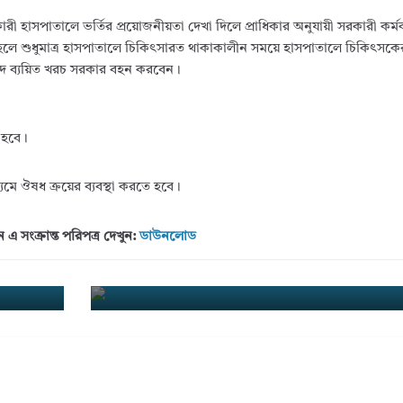
ারী হাসপাতালে ভর্তির প্রয়োজনীয়তা দেখা দিলে প্রাধিকার অনুযায়ী সরকারী কর্মকর
 হলে শুধুমাত্র হাসপাতালে চিকিৎসারত থাকাকালীন সময়ে হাসপাতালে চিকিৎসকের ব
দ ব্যয়িত খরচ সরকার বহন করবেন।
 হবে।
মে ঔষধ ক্রয়ের ব্যবস্থা করতে হবে।
 সংক্রান্ত পরিপত্র দেখুন:
ডাউনলোড
ি নিয়োগ
গৃহ নির্মাণ ঋণের ৩৪টি আবেদন মঞ্জুর করে
Next
→