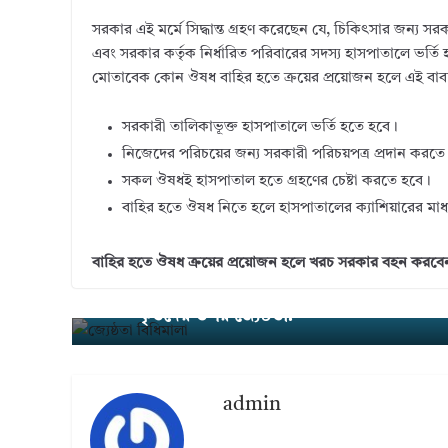
u
n
w
ac
h
সরকার এই মর্মে সিদ্ধান্ত গ্রহণ করেছেন যে, চিকিৎসার জন্য সরক
m
k
it
e
ar
এবং সরকার কর্তৃক নির্ধারিত পরিবারের সদস্য হাসপাতালে ভর্তি
bl
e
te
b
e
মোতাবেক কোন ঔষধ বাহির হতে ক্রয়ের প্রয়োজন হলে এই বাব
r
dI
r
o
সরকারী তালিকাভূক্ত হাসপাতালে ভর্তি হতে হবে।
n
o
নিজেদের পরিচয়ের জন্য সরকারী পরিচয়পত্র প্রদান করতে
k
সকল ঔষধই হাসপাতাল হতে গ্রহণের চেষ্টা করতে হবে।
বাহির হতে ঔষধ নিতে হলে হাসপাতালের ক্যাশিয়ারের মাধ্য
বাহির হতে ঔষধ ক্রয়ের প্রয়োজন হলে খরচ সরকার বহন করবেন এ
একই পঞ্জিকা বছরে পদোন্নতি প্রাপ্তগণ সরাসর
← Previ
ous
কৃতদের উপর জ্যেষ্ঠতা!
admin