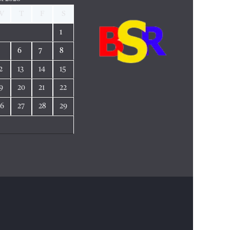
W
T
F
S
1
5
6
7
8
2
13
14
15
9
20
21
22
26
27
28
29