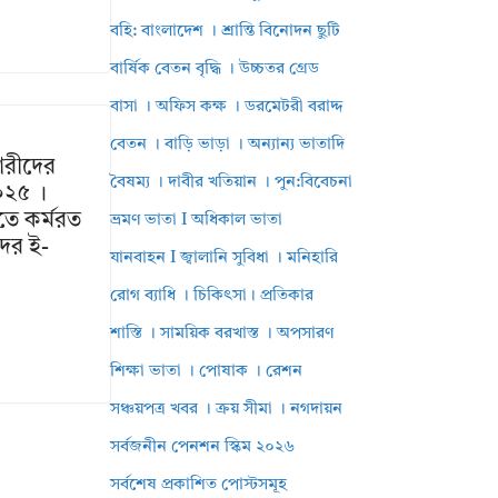
বহি: বাংলাদেশ । শ্রান্তি বিনোদন ছুটি
বার্ষিক বেতন বৃদ্ধি । উচ্চতর গ্রেড
বাসা । অফিস কক্ষ । ডরমেটরী বরাদ্দ
বেতন । বাড়ি ভাড়া । অন্যান্য ভাতাদি
চারীদের
বৈষম্য । দাবীর খতিয়ান । পুন:বিবেচনা
২০২৫ ।
েতে কর্মরত
ভ্রমণ ভাতা I অধিকাল ভাতা
ের ই-
যানবাহন I জ্বালানি সুবিধা । মনিহারি
রোগ ব্যাধি । চিকিৎসা। প্রতিকার
শাস্তি । সাময়িক বরখাস্ত । অপসারণ
শিক্ষা ভাতা । পোষাক । রেশন
সঞ্চয়পত্র খবর । ক্রয় সীমা । নগদায়ন
সর্বজনীন পেনশন স্কিম ২০২৬
সর্বশেষ প্রকাশিত পোস্টসমূহ