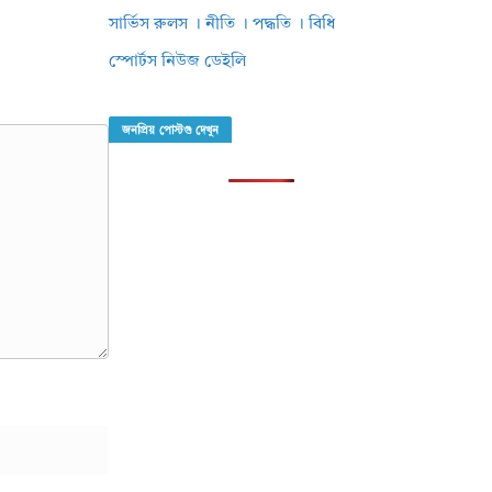
সার্ভিস রুলস । নীতি । পদ্ধতি । বিধি
স্পোর্টস নিউজ ডেইলি
জনপ্রিয় পোস্টগু দেখুন