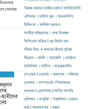
ঈদ বোনাস I নববর্ষ । দূর্গাপূজা
ি। বিএসআর
উন্নয়ন প্রকল্প I মাষ্টার রোল I আউটসোর্সিং
ানতে পোস্টের
এসিআর । সার্ভিস বুক । স্মারকলিপি
চিকিৎসা । আর্থিক সহায়তা
জাতীয় পরিচয়পত্র । জন্ম নিবন্ধন
জিপিএফ অগ্রিম I গৃহ নির্মাণ ঋণ
জীবন বীমা ও অন্যান্য বীমার সুবিধা
নিয়োগ । বদলি । পদোন্নতি । জ্যেষ্ঠতা
নৈমিত্তিক । অর্জিত । মাতৃত্বকালীন
পে-স্কেল I গেজেট । প্রজ্ঞাপন । পরিপত্র
পেনশন । লাম্পগ্র্যান্ট I পিআরএল
 অনুদান
ানসহ
প্রশাসন I একাউন্টস I অডিট আপত্তি
-ছাত্রীদের
প্রশিক্ষণ । সংযুক্তি । উচ্চশিক্ষা। প্রেষণ
নের
ফর্ম I আবেদনপত্র । নমুনা