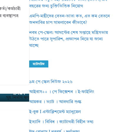
বছরের জন্য চুক্তিভিত্তিক নিয়োগ
্তা/কর্মচারী
্যবস্থাপত্র
এমপি-মন্ত্রীদের বেতন-ভাতা কত, এত কম বেতনে
জনদাবির চাপ সামলাবেন কীভাবে?
নবম পে-স্কেল: আগস্টের শেষ সপ্তাহে মন্ত্রিসভায়
উঠতে পারে সুপারিশ, প্রজ্ঞাপন নিয়ে যা জানা
যাচ্ছে
ক্যাটাগরিজ
৯ম পে স্কেল নিউজ ২০২৬
ছে অর্থমন্ত্র
আইবাস++ । পে ফিক্সেশন । ই-ফাইলিং
ণালয়।
আয়কর । ভ্যাট । আবগারি শুল্ক
ই-বুক I এস্টাব্লিশমেন্ট ম্যানুয়েল
ইত্যাদি । বিবিধ । ক্যাটাগরী বিহীন তথ্য