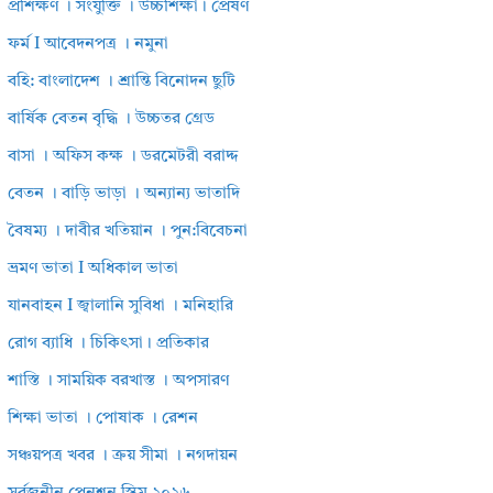
প্রশিক্ষণ । সংযুক্তি । উচ্চশিক্ষা। প্রেষণ
ফর্ম I আবেদনপত্র । নমুনা
বহি: বাংলাদেশ । শ্রান্তি বিনোদন ছুটি
বার্ষিক বেতন বৃদ্ধি । উচ্চতর গ্রেড
বাসা । অফিস কক্ষ । ডরমেটরী বরাদ্দ
বেতন । বাড়ি ভাড়া । অন্যান্য ভাতাদি
বৈষম্য । দাবীর খতিয়ান । পুন:বিবেচনা
ভ্রমণ ভাতা I অধিকাল ভাতা
যানবাহন I জ্বালানি সুবিধা । মনিহারি
রোগ ব্যাধি । চিকিৎসা। প্রতিকার
শাস্তি । সাময়িক বরখাস্ত । অপসারণ
শিক্ষা ভাতা । পোষাক । রেশন
সঞ্চয়পত্র খবর । ক্রয় সীমা । নগদায়ন