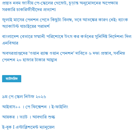
প্রস্তুত নবম জাতীয় পে-স্কেলের গেজেট, চূড়ান্ত অনুমোদনের অপেক্ষায়
সরকারি চাকরিজীবীদের প্রত্যাশা
জুলাই মাসের পেনশন পেতে কিছুটা বিলম্ব, তবে আতঙ্কের কারণ নেই: ব্যাংক
অ্যাকাউন্ট যাচাইয়ের পরামর্শ
বাংলাদেশ বেতারে সম্মানী পরিশোধে উৎস কর কর্তনের সুনির্দিষ্ট নির্দেশনা দিল
এনবিআর
অবসরপ্রাপ্তদের ‘ওয়ান র‌্যাঙ্ক ওয়ান পেনশন’ দাবিতে ৬ দফা প্রস্তাব, সর্বনিম্ন
পেনশন ২০ হাজার টাকার আহ্বান
ক্যাটাগরিজ
৯ম পে স্কেল নিউজ ২০২৬
আইবাস++ । পে ফিক্সেশন । ই-ফাইলিং
আয়কর । ভ্যাট । আবগারি শুল্ক
ই-বুক I এস্টাব্লিশমেন্ট ম্যানুয়েল