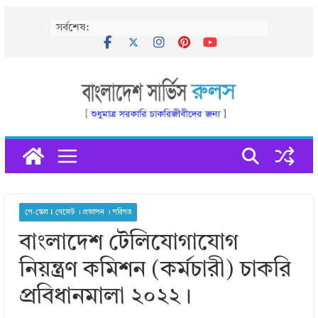
Skip
সর্বশেষ:
to
content
পে-স্কেল I গেজেট । প্রজ্ঞাপন । পরিপত্র
বাংলাদেশ টেলিযোগাযোগ
নিয়ন্ত্রণ কমিশন (কর্মচারী) চাকরি
প্রবিধানমালা ২০২২।