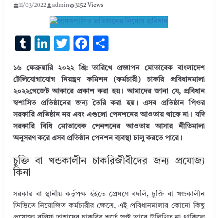
11/03/2022
admin
3152 Views
T
Li
T
F
S
u
n
w
ac
h
১৬ ফেব্রুয়ারি ২০২২ খ্রি: তারিখে প্রজ্ঞাপন মোতাবেক বাংলাদেশ
m
k
it
e
ar
টেলিযোগাযোগ নিয়ন্ত্রণ কমিশন (কর্মচারী) চাকরি প্রবিধানমালা
bl
e
te
b
e
২০২২গেজেট আকারে প্রকাশ করা হয়। আমাদের জানা যে, প্রবিধান
r
dI
r
o
স্বশাসিত প্রতিষ্ঠানের জন্য তৈরি করা হয়। এসব প্রতিষ্ঠান পিওর
সরকারি প্রতিষ্ঠান নয় এবং এগুলো পেনশনের আওতায় থাকে না। যদি
n
o
সরকারি বিধি মোতাবেক পেনশনের আওতায় আসার নীতিমালা
k
অনুসরণ করে এসব প্রতিষ্ঠান পেনশন ব্যবস্থা চালু করতে পারে।
চুক্তি বা খন্ডকালীন চাকরিজীবীদের জন্য প্রযোজ্য
কিনা
সরকার বা স্থানীয় কর্তৃপক্ষ হইতে প্রেষণে বদলি, চুক্তি বা খন্ডকালীন
ভিত্তিতে নিয়োজিত কর্মচারীর ক্ষেত্রে, এই প্রবিধানমালার কোনো কিছু
প্রযোজ্য বলিয়া তাহাদের চাকরির শর্তে ষ্পষ্ট ভাবে উল্লিখিত না থাকিলে