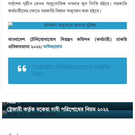
সর্বশেষ গৃহীত বেতন অনুতোষিক গণনার মূল ভিত্তি হইবে। সরকারি
কর্মচারীদের ক্ষেত্রে সরকারি বিধান অনুসরণ করা হইবে।
বাংলাদেশ টেলিযোগাযোগ নিয়ন্ত্রণ কমিশন (কর্মচারী) চাকরি
প্রবিধানমালা ২০২২:
ডাউনলোড
স্বায়ত্তশাসিত প্রতিষ্ঠানের পেনশন ও গ্র্যাচুইটির
হিসাব।
← Previous
ইউনিয়ন সমাজকর্মী পদের দায়িত্ব ও কর্তব্য পালন নির্দেশনা ২
০২২
Next →
ট্রেজারী কর্তৃক বকেয়া দাবী পরিশােধের নিয়ম ২০২২