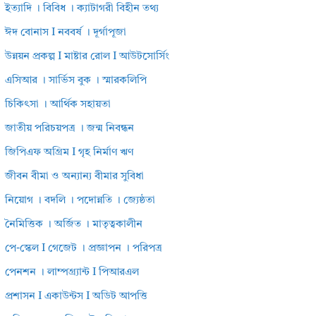
ইত্যাদি । বিবিধ । ক্যাটাগরী বিহীন তথ্য
ঈদ বোনাস I নববর্ষ । দূর্গাপূজা
উন্নয়ন প্রকল্প I মাষ্টার রোল I আউটসোর্সিং
এসিআর । সার্ভিস বুক । স্মারকলিপি
চিকিৎসা । আর্থিক সহায়তা
জাতীয় পরিচয়পত্র । জন্ম নিবন্ধন
জিপিএফ অগ্রিম I গৃহ নির্মাণ ঋণ
জীবন বীমা ও অন্যান্য বীমার সুবিধা
নিয়োগ । বদলি । পদোন্নতি । জ্যেষ্ঠতা
নৈমিত্তিক । অর্জিত । মাতৃত্বকালীন
পে-স্কেল I গেজেট । প্রজ্ঞাপন । পরিপত্র
পেনশন । লাম্পগ্র্যান্ট I পিআরএল
প্রশাসন I একাউন্টস I অডিট আপত্তি