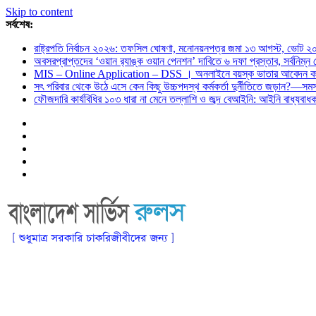
Skip to content
সর্বশেষ:
রাষ্ট্রপতি নির্বাচন ২০২৬: তফসিল ঘোষণা, মনোনয়নপত্র জমা ১৩ আগস্ট, ভোট ২
অবসরপ্রাপ্তদের ‘ওয়ান র‌্যাঙ্ক ওয়ান পেনশন’ দাবিতে ৬ দফা প্রস্তাব, সর্বনিম্
MIS – Online Application – DSS । অনলাইনে বয়স্ক ভাতার আবেদন কর
সৎ পরিবার থেকে উঠে এসে কেন কিছু উচ্চপদস্থ কর্মকর্তা দুর্নীতিতে জড়ান?—স
ফৌজদারি কার্যবিধির ১০৩ ধারা না মেনে তল্লাশি ও জব্দ বেআইনি: আইনি বাধ্যবা