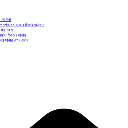
০ আগস্ট
ন পেনশন ২০ হাজার টাকার আহ্বান
ার নিয়ম
মস্যার শিকড় কোথায়
ধকতা মানার ওপর জোর