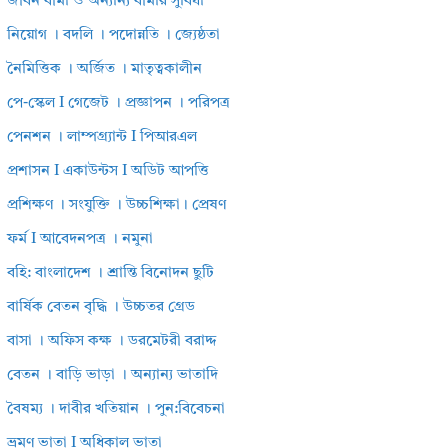
জীবন বীমা ও অন্যান্য বীমার সুবিধা
নিয়োগ । বদলি । পদোন্নতি । জ্যেষ্ঠতা
নৈমিত্তিক । অর্জিত । মাতৃত্বকালীন
পে-স্কেল I গেজেট । প্রজ্ঞাপন । পরিপত্র
পেনশন । লাম্পগ্র্যান্ট I পিআরএল
প্রশাসন I একাউন্টস I অডিট আপত্তি
প্রশিক্ষণ । সংযুক্তি । উচ্চশিক্ষা। প্রেষণ
ফর্ম I আবেদনপত্র । নমুনা
বহি: বাংলাদেশ । শ্রান্তি বিনোদন ছুটি
বার্ষিক বেতন বৃদ্ধি । উচ্চতর গ্রেড
বাসা । অফিস কক্ষ । ডরমেটরী বরাদ্দ
বেতন । বাড়ি ভাড়া । অন্যান্য ভাতাদি
বৈষম্য । দাবীর খতিয়ান । পুন:বিবেচনা
ভ্রমণ ভাতা I অধিকাল ভাতা