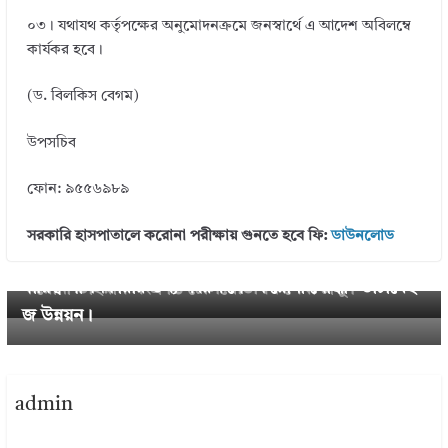
০৩। যথাযথ কর্তৃপক্ষের অনুমোদনক্রমে জনস্বার্থে এ আদেশ অবিলম্বে
কার্যকর হবে।
(ড. বিলকিস বেগম)
উপসচিব
ফোন: ৯৫৫৬৯৮৯
সরকারি হাসপাতালে করোনা পরীক্ষায় গুনতে হবে ফি:
ডাউনলোড
Next →
← Previous
দায়িত্ব পালনকারীর তথ্য সংরক্ষণে “করোনা যোদ্ধা” ডাটাবেই
করোনা ভাইরাস সংক্রান্ত টেলিমেডিসিন সেবা চালু।
জ উন্নয়ন।
admin