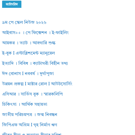
ক্যাটাগরিজ
৯ম পে স্কেল নিউজ ২০২৬
আইবাস++ । পে ফিক্সেশন । ই-ফাইলিং
আয়কর । ভ্যাট । আবগারি শুল্ক
ই-বুক I এস্টাব্লিশমেন্ট ম্যানুয়েল
ইত্যাদি । বিবিধ । ক্যাটাগরী বিহীন তথ্য
ঈদ বোনাস I নববর্ষ । দূর্গাপূজা
উন্নয়ন প্রকল্প I মাষ্টার রোল I আউটসোর্সিং
এসিআর । সার্ভিস বুক । স্মারকলিপি
চিকিৎসা । আর্থিক সহায়তা
জাতীয় পরিচয়পত্র । জন্ম নিবন্ধন
জিপিএফ অগ্রিম I গৃহ নির্মাণ ঋণ