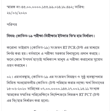
স্মারক নং-৪৫.০০.০০০০.১৫৫.৯৯.০১৪.১৮.৪৯২; তারিখ:
২৮/০৬/২০২০
পরিপত্র
বিষয়: কোভিড-১৯ পরীক্ষা-নিরীক্ষার ইউজার ফি’র হার নির্ধারণ।
করোনা ভাইরাস (কোভিড-১৯) সংক্রমণ RT PCR টেস্ট এর মাধ্যমে
নির্ণয় করা হয়। বর্তমানে এ পরীক্ষা সরকার বিনামূল্যে প্রদান করছে।
ফলে কোন উপসর্গ ছাড়াই অধিকাংশ মানুষ এ পরীক্ষা করানোর সুযোগ
গ্রহণ করছেন।
০২। এমতাবস্থায়, কোভিড-১৯ এর সংক্রমণ নিয়ন্ত্রণ ও সুষ্ঠু ব্যবস্থাপনার
নিমিত্ত অপ্রয়োজনীয় কোভিড টেস্ট পরিহার করার লক্ষ্যে অর্থ বিভাগের
১৫-০৬-২০২০ তারিখের ০৭.০০.০০০০.১৪৫.২৭.০০২.১৫.১১ সংখ্যক
স্মারকের সম্মতির পরিপ্রেক্ষিতে নির্দেশক্রমে নিম্নরূপ RT PCT টেস্ট
এর ফি/হার নির্ধারণ করা হলো: