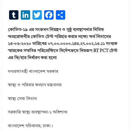
T
Li
T
F
S
u
n
w
ac
h
কোভিড-১৯ এর সংক্রমণ নিয়ন্ত্রণ ও সুষ্ঠু ব্যবস্থাপনার নিমিত্ত
m
k
it
e
ar
অপ্রয়োজনীয় কোভিড টেস্ট পরিহার করার লক্ষ্যে অর্থ বিভাগের
bl
e
te
b
e
১৫-০৬-২০২০ তারিখের ০৭.০০.০০০০.১৪৫.২৭.০০২.১৫.১১ সংখ্যক
r
dI
r
o
স্মারকের সম্মতির পরিপ্রেক্ষিতে নির্দেশক্রমে নিম্নরূপ RT PCT টেস্ট
এর ফি/হার নির্ধারণ করা হলো
n
o
k
গণপ্রজাতন্ত্রী বাংলাদেশ সরকার
স্বাস্থ্য ও পরিবার কল্যাণ মন্ত্রণালয়
স্বাস্থ্য সেবা বিভাগ
সরকারি স্বাস্থ্য ব্যবস্থাপনা-১ অধিশাখা
বাংলাদেশ সচিবালয়, ঢাকা।