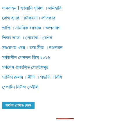
যানবাহন I জ্বালানি সুবিধা । মনিহারি
রোগ ব্যাধি । চিকিৎসা। প্রতিকার
শাস্তি । সাময়িক বরখাস্ত । অপসারণ
শিক্ষা ভাতা । পোষাক । রেশন
সঞ্চয়পত্র খবর । ক্রয় সীমা । নগদায়ন
সর্বজনীন পেনশন স্কিম ২০২৬
সর্বশেষ প্রকাশিত পোস্টসমূহ
সার্ভিস রুলস । নীতি । পদ্ধতি । বিধি
স্পোর্টস নিউজ ডেইলি
জনপ্রিয় পোস্টগু দেখুন