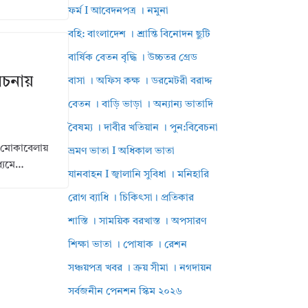
ফর্ম I আবেদনপত্র । নমুনা
বহি: বাংলাদেশ । শ্রান্তি বিনোদন ছুটি
বার্ষিক বেতন বৃদ্ধি । উচ্চতর গ্রেড
বেচনায়
বাসা । অফিস কক্ষ । ডরমেটরী বরাদ্দ
বেতন । বাড়ি ভাড়া । অন্যান্য ভাতাদি
বৈষম্য । দাবীর খতিয়ান । পুন:বিবেচনা
 মোকাবেলায়
ভ্রমণ ভাতা I অধিকাল ভাতা
ধ্যমে…
যানবাহন I জ্বালানি সুবিধা । মনিহারি
রোগ ব্যাধি । চিকিৎসা। প্রতিকার
শাস্তি । সাময়িক বরখাস্ত । অপসারণ
শিক্ষা ভাতা । পোষাক । রেশন
সঞ্চয়পত্র খবর । ক্রয় সীমা । নগদায়ন
সর্বজনীন পেনশন স্কিম ২০২৬