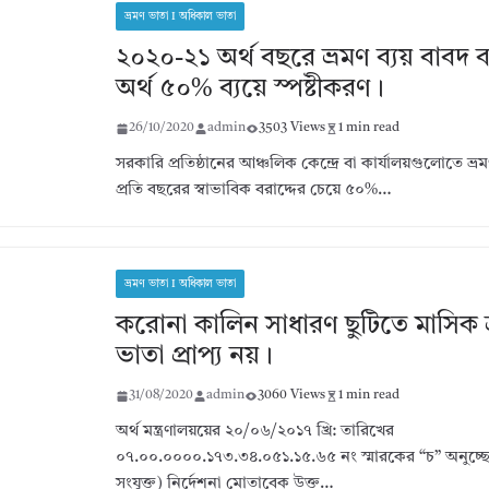
ভ্রমণ ভাতা I অধিকাল ভাতা
২০২০-২১ অর্থ বছরে ভ্রমণ ব্যয় বাবদ ব
অর্থ ৫০% ব্যয়ে স্পষ্টীকরণ।
26/10/2020
admin
3503 Views
1 min read
সরকারি প্রতিষ্ঠানের আঞ্চলিক কেন্দ্রে বা কার্যালয়গুলোতে ভ্
প্রতি বছরের স্বাভাবিক বরাদ্দের চেয়ে ৫০%…
ভ্রমণ ভাতা I অধিকাল ভাতা
করোনা কালিন সাধারণ ছুটিতে মাসিক ভ
ভাতা প্রাপ্য নয়।
31/08/2020
admin
3060 Views
1 min read
অর্থ মন্ত্রণালয়য়ের ২০/০৬/২০১৭ খ্রি: তারিখের
০৭.০০.০০০০.১৭৩.৩৪.০৫১.১৫.৬৫ নং স্মারকের “চ” অনুচ্ছ
সংযুক্ত) নির্দেশনা মোতাবেক উক্ত…