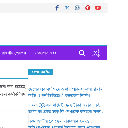
সর্বজনীন পেনশন
সঞ্চয়পত্র খবর
সর্বশেষ প্রকাশিত
লোচনা করা হয়েছে।
দেশের সব মসজিদে জুমার প্রাক-খুতবায় হালাল
াতা কর্মচারীগণ
রুজি ও দুর্নীতিবিরোধী বক্তব্যের নির্দেশ
বাংলা QR-এর মার্চেন্ট ফি ৪ টাকা করার দাবি:
ব্র্যাক ব্যাংকের ছাড় কি দেখাচ্ছে কমানো সম্ভব?
নবম জাতীয় পে স্কেল বাস্তবায়ন ২০২৬ :
আইএমএফের পরামর্শ উপেক্ষা করে এগোচ্ছে