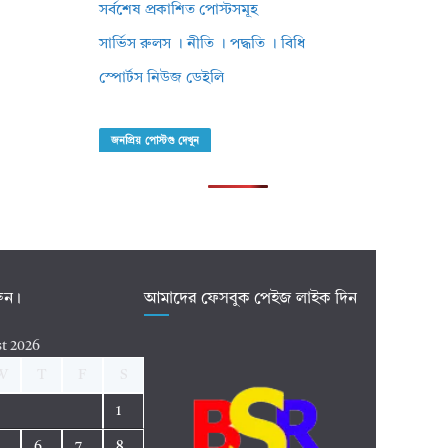
সর্বশেষ প্রকাশিত পোস্টসমূহ
সার্ভিস রুলস । নীতি । পদ্ধতি । বিধি
স্পোর্টস নিউজ ডেইলি
জনপ্রিয় পোস্টগু দেখুন
রুন।
আমাদের ফেসবুক পেইজ লাইক দিন
t 2026
W
T
F
S
1
5
6
7
8