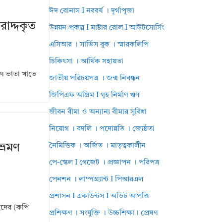
ঈদ বোনাস I নববর্ষ । দূর্গাপূজা
রাদ্দকৃত
উন্নয়ন প্রকল্প I মাষ্টার রোল I আউটসোর্সিং
এসিআর । সার্ভিস বুক । স্মারকলিপি
চিকিৎসা । আর্থিক সহায়তা
রমণ ভাতা খাতে
জাতীয় পরিচয়পত্র । জন্ম নিবন্ধন
জিপিএফ অগ্রিম I গৃহ নির্মাণ ঋণ
জীবন বীমা ও অন্যান্য বীমার সুবিধা
নিয়োগ । বদলি । পদোন্নতি । জ্যেষ্ঠতা
্রমণ
নৈমিত্তিক । অর্জিত । মাতৃত্বকালীন
পে-স্কেল I গেজেট । প্রজ্ঞাপন । পরিপত্র
পেনশন । লাম্পগ্র্যান্ট I পিআরএল
প্রশাসন I একাউন্টস I অডিট আপত্তি
েদের (কপি
প্রশিক্ষণ । সংযুক্তি । উচ্চশিক্ষা। প্রেষণ