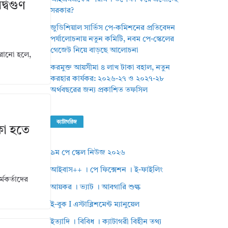
্বিগুণ
সরকার?
জুডিশিয়াল সার্ভিস পে-কমিশনের প্রতিবেদন
পর্যালোচনায় নতুন কমিটি, নবম পে-স্কেলের
গেজেট নিয়ে বাড়ছে আলোচনা
রানো হলে,
করমুক্ত আয়সীমা ৪ লাখ টাকা বহাল, নতুন
করহার কার্যকর: ২০২৬-২৭ ও ২০২৭-২৮
অর্থবছরের জন্য প্রকাশিত তফসিল
ক্যাটাগরিজ
াকা হতে
৯ম পে স্কেল নিউজ ২০২৬
আইবাস++ । পে ফিক্সেশন । ই-ফাইলিং
মকর্তাদের
আয়কর । ভ্যাট । আবগারি শুল্ক
ই-বুক I এস্টাব্লিশমেন্ট ম্যানুয়েল
ইত্যাদি । বিবিধ । ক্যাটাগরী বিহীন তথ্য