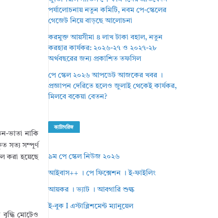
পর্যালোচনায় নতুন কমিটি, নবম পে-স্কেলের
গেজেট নিয়ে বাড়ছে আলোচনা
করমুক্ত আয়সীমা ৪ লাখ টাকা বহাল, নতুন
করহার কার্যকর: ২০২৬-২৭ ও ২০২৭-২৮
অর্থবছরের জন্য প্রকাশিত তফসিল
পে স্কেল ২০২৬ আপডেট আজকের খবর ।
প্রজ্ঞাপন দেরিতে হলেও জুলাই থেকেই কার্যকর,
মিলবে বকেয়া বেতন?
ক্যাটাগরিজ
েতন-ভাতা নাকি
 সত্য সম্পূর্ণ
৯ম পে স্কেল নিউজ ২০২৬
আড়াল করা হয়েছে
আইবাস++ । পে ফিক্সেশন । ই-ফাইলিং
আয়কর । ভ্যাট । আবগারি শুল্ক
ই-বুক I এস্টাব্লিশমেন্ট ম্যানুয়েল
বৃদ্ধি মোটেও