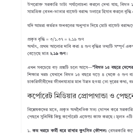
উপরোক্ত সরকারি ডাটা পর্যালোচনা করলে দেখা যায়, বিগত ১৫
সামগ্রিক বেতন-ভাতার বাজেট বরাদ্দ ডলারে হিসাব করলে বৃদ্ধি
যদি আমরা কর্মরত জনবলের অনুপাত দিয়ে মোট বাজেট বরাদ্দকে ভ
প্রকৃত বৃদ্ধি = ৩/১.৩৭ = ২.১৯ গুণ
অর্থাৎ, প্রথম আলোর দাবি করা ৪ গুণ বৃদ্ধির তথ্যটি সম্পূর্ণ
বেড়েছে মাত্র
২.১৯ গুণ
।
এখন সবচেয়ে বড় প্রশ্নটি চলে আসে—
“বিগত ১৫ বছরে দেশের দ
শিক্ষার খরচ যেখানে বিগত ১৫ বছরে গড়ে ৪ থেকে ৫ গুণ বা তা
চাকরিজীবীদের জীবনযাত্রার মান উন্নত হওয়া তো দূরের কথা, বরং
কর্পোরেট মিডিয়ার প্রোপাগান্ডা ও পেছ
বিশ্লেষকদের মতে, প্রকৃত অর্থনৈতিক সত্য গোপন করে সরকারি 
পেছনে সুনির্দিষ্ট কিছু কর্পোরেট এজেন্ডা কাজ করছে। মূলত ৩ট
১.
কম খরচে কর্মী ধরে রাখার কুৎসিত কৌশল:
বেসরকারি কর্প