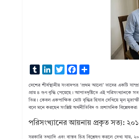
T
Li
T
F
S
u
n
w
ac
h
দেশের শীর্ষস্থানীয় সংবাদপত্র ‘প্রথম আলো’ তাদের একটি সা
m
k
it
e
ar
প্রায় ৪ গুণ বৃদ্ধি পেয়েছে। আপাতদৃষ্টিতে এই পরিসংখ্যানকে সত
bl
e
te
b
e
ভিন্ন। কেবল একপাক্ষিক মোট বৃদ্ধির হিসাব দেখিয়ে মূল মুদ্রাস
r
dI
r
o
বলে মনে করছেন সংশ্লিষ্ট অর্থনীতিবিদ ও প্রশাসনিক বিশ্লেষকরা
n
o
পরিসংখ্যানের আয়নায় প্রকৃত সত্য: ২
k
সরকারি তথ্যাদি এবং বাস্তব চিত্র বিশ্লেষণ করলে দেখা যা