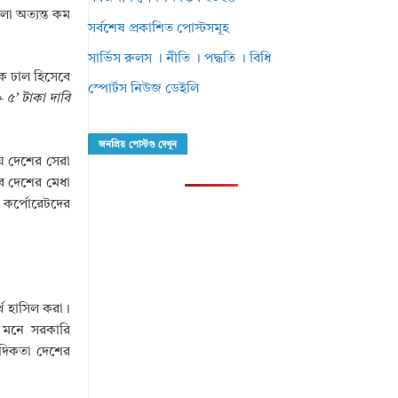
লো অত্যন্ত কম
সর্বশেষ প্রকাশিত পোস্টসমূহ
সার্ভিস রুলস । নীতি । পদ্ধতি । বিধি
কে ঢাল হিসেবে
স্পোর্টস নিউজ ডেইলি
৫’ টাকা দাবি
জনপ্রিয় পোস্টগু দেখুন
য়ে দেশের সেরা
ে দেশের মেধা
 কর্পোরেটদের
্থ হাসিল করা।
র মনে সরকারি
বাদিকতা দেশের