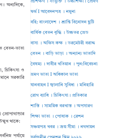
প্রশিক্ষণ । সংযুক্তি । উচ্চশিক্ষা। প্রেষণ
ণ। অন্যদিকে,
ফর্ম I আবেদনপত্র । নমুনা
বহি: বাংলাদেশ । শ্রান্তি বিনোদন ছুটি
বার্ষিক বেতন বৃদ্ধি । উচ্চতর গ্রেড
বাসা । অফিস কক্ষ । ডরমেটরী বরাদ্দ
কৃত বেতন-ভাতা
বেতন । বাড়ি ভাড়া । অন্যান্য ভাতাদি
বৈষম্য । দাবীর খতিয়ান । পুন:বিবেচনা
া, চিকিৎসা ও
ভ্রমণ ভাতা I অধিকাল ভাতা
া মানে সরকারি
যানবাহন I জ্বালানি সুবিধা । মনিহারি
রোগ ব্যাধি । চিকিৎসা। প্রতিকার
শাস্তি । সাময়িক বরখাস্ত । অপসারণ
প্রোপাগান্ডার
শিক্ষা ভাতা । পোষাক । রেশন
ন্মুখ থাকে:
সঞ্চয়পত্র খবর । ক্রয় সীমা । নগদায়ন
িম্ন পর্যায়ে
সর্বজনীন পেনশন স্কিম ২০২৬