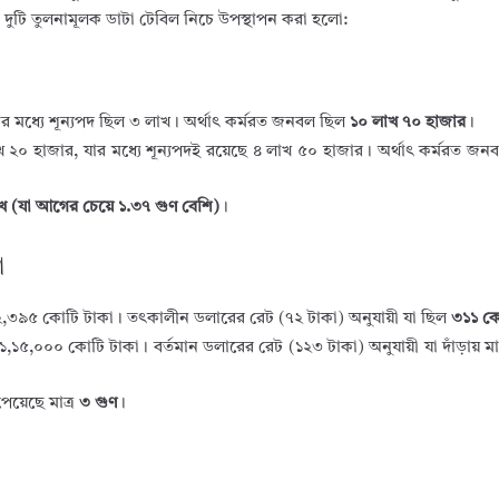
ৃত দুটি তুলনামূলক ডাটা টেবিল নিচে উপস্থাপন করা হলো:
মধ্যে শূন্যপদ ছিল ৩ লাখ। অর্থাৎ কর্মরত জনবল ছিল
১০ লাখ ৭০ হাজার
।
 ২০ হাজার, যার মধ্যে শূন্যপদই রয়েছে ৪ লাখ ৫০ হাজার। অর্থাৎ কর্মরত জ
খ (যা আগের চেয়ে ১.৩৭ গুণ বেশি)
।
া
২,৩৯৫ কোটি টাকা। তৎকালীন ডলারের রেট (৭২ টাকা) অনুযায়ী যা ছিল
৩১১ ক
য় ১,১৫,০০০ কোটি টাকা। বর্তমান ডলারের রেট (১২৩ টাকা) অনুযায়ী যা দাঁড়ায় মা
পেয়েছে মাত্র
৩ গুণ
।