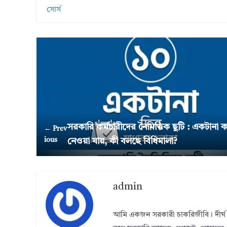
সোর্স
সরকারি কর্মচারীদের নৈমিত্তিক ছুটি : একটানা
← Prev
ious
নেওয়া যায়, কী বলছে বিধিমালা?
admin
আমি একজন সরকারী চাকরিজীবি। দীর্ঘ 