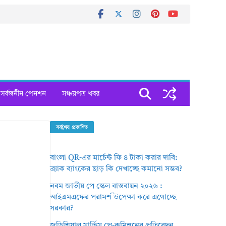
সর্বজনীন পেনশন
সঞ্চয়পত্র খবর
সর্বশেষ প্রকাশিত
বাংলা QR-এর মার্চেন্ট ফি ৪ টাকা করার দাবি:
ব্র্যাক ব্যাংকের ছাড় কি দেখাচ্ছে কমানো সম্ভব?
নবম জাতীয় পে স্কেল বাস্তবায়ন ২০২৬ :
আইএমএফের পরামর্শ উপেক্ষা করে এগোচ্ছে
সরকার?
জুডিশিয়াল সার্ভিস পে-কমিশনের প্রতিবেদন