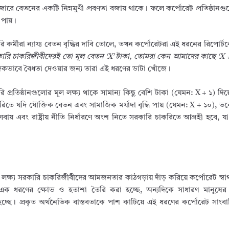
ারে বেতনের একটি নিম্নমুখী প্রবণতা বজায় থাকে। ফলে কর্পোরেট প্রতিষ্ঠানগু
গ পায়।
কর্মীরা ন্যায্য বেতন বৃদ্ধির দাবি তোলে, তখন কর্পোরেটরা এই ধরনের রিপোর্ট
ারি চাকরিজীবীদেরই তো মূল বেতন ‘X’ টাকা, তোমরা কেন আমাদের কাছে ‘X + 
কভাবে বৈধতা দেওয়ার জন্য তারা এই ধরণের ডাটা খোঁজে।
 প্রতিষ্ঠানগুলোর মূল লক্ষ্য থাকে সামান্য কিছু বেশি টাকা (যেমন:
X + ১
) দি
তে যদি যৌক্তিক বেতন এবং সামাজিক মর্যাদা বৃদ্ধি পায় (যেমন:
X + ১০
), তব
 এবং রাষ্ট্রীয় নীতি নির্ধারণে অংশ নিতে সরকারি চাকরিতে আগ্রহী হবে, যা
ল লক্ষ্য সরকারি চাকরিজীবীদের আমজনতার কাঠগড়ায় দাঁড় করিয়ে কর্পোরেট স্বার
ঝে এক ধরণের ক্ষোভ ও হতাশা তৈরি করা হচ্ছে, অন্যদিকে সাধারণ মানুষে
া হচ্ছে। প্রকৃত অর্থনৈতিক বাস্তবতাকে পাশ কাটিয়ে এই ধরণের কর্পোরেট সাং