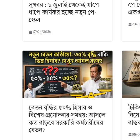
সুখবর : ১ জুলাই থেকেই ধাপে
পে স
ধাপে কার্যকর হচ্ছে নতুন পে-
একগু
স্কেল
20/0
17/05/2026
বেতন বৃদ্ধির ৫০% হিসাব ও
চিকি
বিশেষ প্রণোদনার সমন্বয়: আসলে
নিয়
কত বাড়বে সরকারি কর্মচারীদের
বাস্
বেতন?
08/0