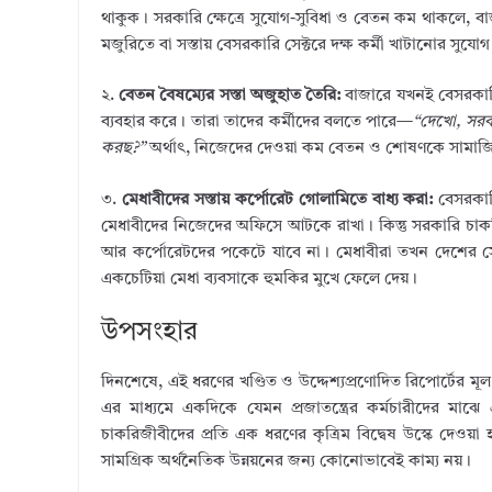
থাকুক। সরকারি ক্ষেত্রে সুযোগ-সুবিধা ও বেতন কম থাকলে, বাজ
মজুরিতে বা সস্তায় বেসরকারি সেক্টরে দক্ষ কর্মী খাটানোর সুযো
২.
বেতন বৈষম্যের সস্তা অজুহাত তৈরি:
বাজারে যখনই বেসরকারি 
ব্যবহার করে। তারা তাদের কর্মীদের বলতে পারে—
“দেখো, সরক
করছ?”
অর্থাৎ, নিজেদের দেওয়া কম বেতন ও শোষণকে সামাজি
৩.
মেধাবীদের সস্তায় কর্পোরেট গোলামিতে বাধ্য করা:
বেসরকারি
মেধাবীদের নিজেদের অফিসে আটকে রাখা। কিন্তু সরকারি চাকরি
আর কর্পোরেটদের পকেটে যাবে না। মেধাবীরা তখন দেশের সেবায়
একচেটিয়া মেধা ব্যবসাকে হুমকির মুখে ফেলে দেয়।
উপসংহার
দিনশেষে, এই ধরণের খণ্ডিত ও উদ্দেশ্যপ্রণোদিত রিপোর্টের মূ
এর মাধ্যমে একদিকে যেমন প্রজাতন্ত্রের কর্মচারীদের মা
চাকরিজীবীদের প্রতি এক ধরণের কৃত্রিম বিদ্বেষ উস্কে দেওয়
সামগ্রিক অর্থনৈতিক উন্নয়নের জন্য কোনোভাবেই কাম্য নয়।