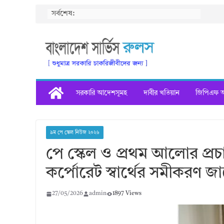
Skip
সর্বশেষ:
to
content
সরকারি আদেশসূমহ
দাবীর খতিয়ান
জিপিএফ অগ
৯ম পে স্কেল নিউজ ২০২৬
পে স্কেল ও প্রথম আলোর প্রচ
কর্পোরেট স্বার্থের সমীকরণ জ
27/05/2026
admin
1897 Views