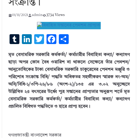
সংক্রান্ত।
01/11/2021
admin
3734 Views
T
Li
T
F
S
u
n
w
ac
h
মৃত বেসামরিক সরকারি কর্মকর্তা/ কর্মচারীর বিবাহিতা কন্যা/ কন্যাগণ
m
k
it
e
ar
ছাড়া অপর কোন বৈধ ওয়ারিশ না থাকলে সেক্ষেত্রে তাঁর পেনশন/
bl
e
te
b
e
আনুতােষিকের টাকা বেসামরিক সরকারি চাকুরেদের পেনশন মঞ্জুরি ও
r
dI
r
o
পরিশােধ সংক্রান্ত বিধি/ পদ্ধতি অধিকতর সহজীকরণ স্মারক নং-অম/
অবি/বিধি-১/৩পি-২৬/৮৬ (অংশ-২)/১৩৫ এর ৩.০২ অনুচ্ছেদে
n
o
উল্লিখিত ২৫ বৎসরের উর্ধ্বে পুত্র সন্তানের প্রাপ্যতার অনুরূপ শর্তে মৃত
k
বেসামরিক সরকারি কর্মকর্তা/ কর্মচারীর বিবাহিতা কন্যা/ কন্যাগণ
প্রচলিত বিধিগত পদ্ধতিতে ও হারে প্রাপ্য হবেন।
গণপ্রজাতন্ত্রী বাংলাদেশ সরকার