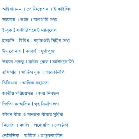
আইবাস++ । পে ফিক্সেশন । ই-ফাইলিং
আয়কর । ভ্যাট । আবগারি শুল্ক
ই-বুক I এস্টাব্লিশমেন্ট ম্যানুয়েল
ইত্যাদি । বিবিধ । ক্যাটাগরী বিহীন তথ্য
ঈদ বোনাস I নববর্ষ । দূর্গাপূজা
উন্নয়ন প্রকল্প I মাষ্টার রোল I আউটসোর্সিং
এসিআর । সার্ভিস বুক । স্মারকলিপি
চিকিৎসা । আর্থিক সহায়তা
জাতীয় পরিচয়পত্র । জন্ম নিবন্ধন
জিপিএফ অগ্রিম I গৃহ নির্মাণ ঋণ
জীবন বীমা ও অন্যান্য বীমার সুবিধা
নিয়োগ । বদলি । পদোন্নতি । জ্যেষ্ঠতা
নৈমিত্তিক । অর্জিত । মাতৃত্বকালীন