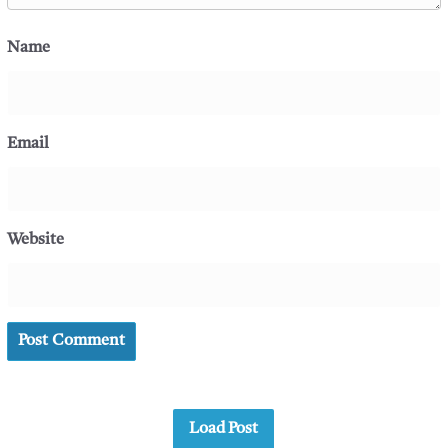
Name
Email
Website
Load Post