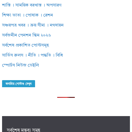
শাস্তি । সাময়িক বরখাস্ত । অপসারণ
শিক্ষা ভাতা । পোষাক । রেশন
সঞ্চয়পত্র খবর । ক্রয় সীমা । নগদায়ন
সর্বজনীন পেনশন স্কিম ২০২৬
সর্বশেষ প্রকাশিত পোস্টসমূহ
সার্ভিস রুলস । নীতি । পদ্ধতি । বিধি
স্পোর্টস নিউজ ডেইলি
জনপ্রিয় পোস্টগু দেখুন
সর্বশেষ মন্তব্য সমূহ