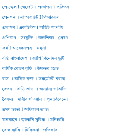
পে-স্কেল I গেজেট । প্রজ্ঞাপন । পরিপত্র
পেনশন । লাম্পগ্র্যান্ট I পিআরএল
প্রশাসন I একাউন্টস I অডিট আপত্তি
প্রশিক্ষণ । সংযুক্তি । উচ্চশিক্ষা। প্রেষণ
ফর্ম I আবেদনপত্র । নমুনা
বহি: বাংলাদেশ । শ্রান্তি বিনোদন ছুটি
বার্ষিক বেতন বৃদ্ধি । উচ্চতর গ্রেড
বাসা । অফিস কক্ষ । ডরমেটরী বরাদ্দ
বেতন । বাড়ি ভাড়া । অন্যান্য ভাতাদি
বৈষম্য । দাবীর খতিয়ান । পুন:বিবেচনা
ভ্রমণ ভাতা I অধিকাল ভাতা
যানবাহন I জ্বালানি সুবিধা । মনিহারি
রোগ ব্যাধি । চিকিৎসা। প্রতিকার