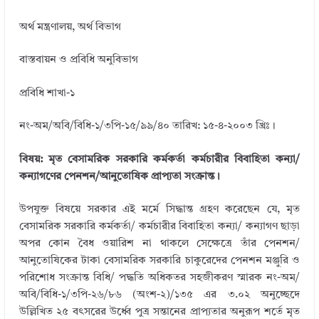
অর্থ মন্ত্রণালয়, অর্থ বিভাগ
বাস্তবায়ন ও প্রবিধি অনুবিভাগ
প্রবিধি শাখা-১
নং-অম/অবি/বিধি-১/৩পি-১৫/৯৯/৪০
তারিখ: ১৫-৪-২০০৩ খ্রিঃ।
বিষয়: মৃত বেসামরিক সরকারি কর্মকর্তা কর্মচারীর বিবাহিতা কন্যা/
কন্যাগণের পেনশন/আনুতােষিক প্রাপ্যতা সংক্রান্ত।
উপযুক্ত বিষয়ে সরকার এই মর্মে সিদ্ধান্ত গ্রহণ করেছেন যে, মৃত
বেসামরিক সরকারি কর্মকর্তা/ কর্মচারীর বিবাহিতা কন্যা/ কন্যাগণ ছাড়া
অপর কোন বৈধ ওয়ারিশ না থাকলে সেক্ষেত্রে তাঁর পেনশন/
আনুতােষিকের টাকা বেসামরিক সরকারি চাকুরেদের পেনশন মঞ্জুরি ও
পরিশােধ সংক্রান্ত বিধি/ পদ্ধতি অধিকতর সহজীকরণ স্মারক নং-অম/
অবি/বিধি-১/৩পি-২৬/৮৬ (অংশ-২)/১৩৫ এর ৩.০২ অনুচ্ছেদে
উল্লিখিত ২৫ বৎসরের উর্ধ্বে পুত্র সন্তানের প্রাপ্যতার অনুরূপ শর্তে মৃত