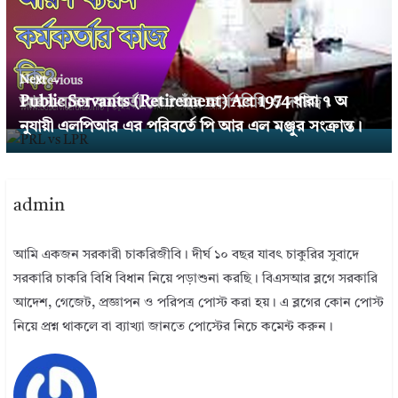
Next →
← Previous
Public Servants (Retirement) Act 1974 ধারা ৭ অ
আয়ন-ব্যয়ন কর্মকর্তা কে ? তাঁর কার্যপরিধি ও দায়িত্ব।
নুযায়ী এলপিআর এর পরিবর্তে পি আর এল মঞ্জুর সংক্রান্ত।
admin
আমি একজন সরকারী চাকরিজীবি। দীর্ঘ ১০ বছর যাবৎ চাকুরির সুবাদে
সরকারি চাকরি বিধি বিধান নিয়ে পড়াশুনা করছি। বিএসআর ব্লগে সরকারি
আদেশ, গেজেট, প্রজ্ঞাপন ও পরিপত্র পোস্ট করা হয়। এ ব্লগের কোন পোস্ট
নিয়ে প্রশ্ন থাকলে বা ব্যাখ্যা জানতে পোস্টের নিচে কমেন্ট করুন।