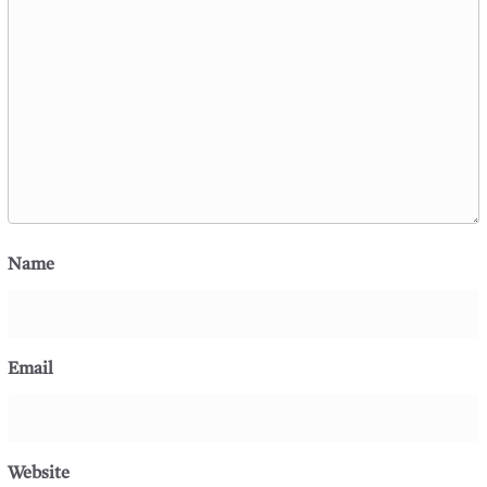
Name
Email
Website