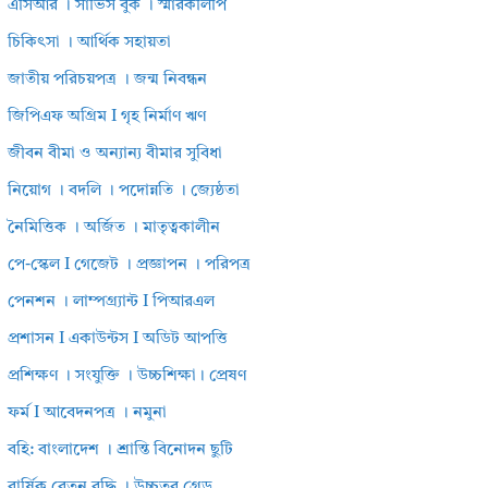
এসিআর । সার্ভিস বুক । স্মারকলিপি
চিকিৎসা । আর্থিক সহায়তা
জাতীয় পরিচয়পত্র । জন্ম নিবন্ধন
জিপিএফ অগ্রিম I গৃহ নির্মাণ ঋণ
জীবন বীমা ও অন্যান্য বীমার সুবিধা
নিয়োগ । বদলি । পদোন্নতি । জ্যেষ্ঠতা
নৈমিত্তিক । অর্জিত । মাতৃত্বকালীন
পে-স্কেল I গেজেট । প্রজ্ঞাপন । পরিপত্র
পেনশন । লাম্পগ্র্যান্ট I পিআরএল
প্রশাসন I একাউন্টস I অডিট আপত্তি
প্রশিক্ষণ । সংযুক্তি । উচ্চশিক্ষা। প্রেষণ
ফর্ম I আবেদনপত্র । নমুনা
বহি: বাংলাদেশ । শ্রান্তি বিনোদন ছুটি
বার্ষিক বেতন বৃদ্ধি । উচ্চতর গ্রেড