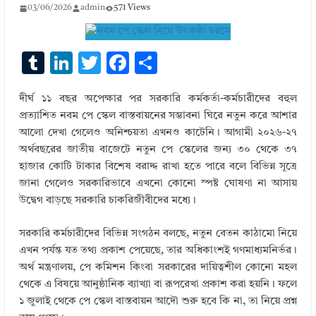
03/06/2026
admin
571 Views
T
Li
T
F
S
u
n
w
ac
h
দীর্ঘ ১১ বছর অপেক্ষার পর সরকারি কর্মকর্তা-কর্মচারীদের বহুল
m
k
it
e
ar
প্রত্যাশিত নবম পে স্কেল বাস্তবায়নের সম্ভাবনা ঘিরে নতুন করে আশার
bl
e
te
b
e
আলো দেখা গেলেও অনিশ্চয়তা এখনও কাটেনি। আগামী ২০২৬-২৭
r
dI
r
o
অর্থবছরের জাতীয় বাজেটে নতুন পে স্কেলের জন্য ৩০ থেকে ৩৭
হাজার কোটি টাকার বিশেষ বরাদ্দ রাখা হতে পারে বলে বিভিন্ন সূত্রে
n
o
জানা গেলেও সরকারিভাবে এখনো কোনো স্পষ্ট ঘোষণা না আসায়
k
উদ্বেগ বাড়ছে সরকারি চাকরিজীবীদের মধ্যে।
সরকারি কর্মচারীদের বিভিন্ন সংগঠন বলছে, নতুন বেতন কাঠামো নিয়ে
এখন পর্যন্ত যত তথ্য প্রকাশ পেয়েছে, তার অধিকাংশই গণমাধ্যমনির্ভর।
অর্থ মন্ত্রণালয়, পে কমিশন কিংবা সরকারের দায়িত্বশীল কোনো মহল
থেকে এ বিষয়ে আনুষ্ঠানিক ব্যাখ্যা বা রূপরেখা প্রকাশ করা হয়নি। ফলে
১ জুলাই থেকে পে স্কেল বাস্তবায়ন আদৌ শুরু হবে কি না, তা নিয়ে প্রশ্ন