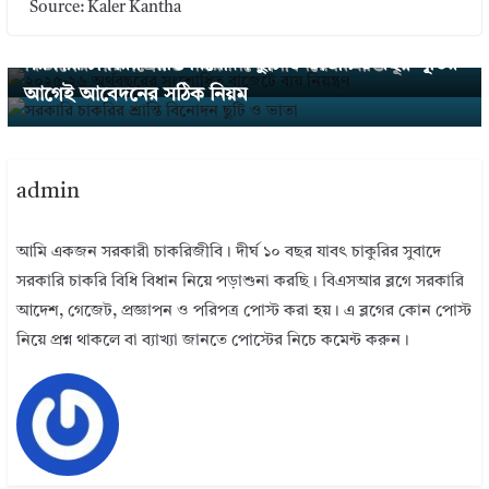
← Previous
Source: Kaler Kantha
২০২৫-২৬ অর্থবছরের সংশোধিত বাজেটে ব্যয় নিয়ন্ত্রণ: অর্থ
Next →
সরকারি চাকরির শ্রান্তি বিনোদন ছুটি ও ভাতা : ৩ বছর পূর্তির
বিভাগের পরিপত্রের ৪ নম্বর নির্দেশনা নিয়ে বিভ্রান্তি দূর
আগেই আবেদনের সঠিক নিয়ম
admin
আমি একজন সরকারী চাকরিজীবি। দীর্ঘ ১০ বছর যাবৎ চাকুরির সুবাদে
সরকারি চাকরি বিধি বিধান নিয়ে পড়াশুনা করছি। বিএসআর ব্লগে সরকারি
আদেশ, গেজেট, প্রজ্ঞাপন ও পরিপত্র পোস্ট করা হয়। এ ব্লগের কোন পোস্ট
নিয়ে প্রশ্ন থাকলে বা ব্যাখ্যা জানতে পোস্টের নিচে কমেন্ট করুন।