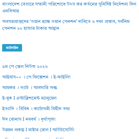
বাংলাদেশ বেতারে সম্মানী পরিশোধে উৎস কর কর্তনের সুনির্দিষ্ট নির্দেশনা দিল
এনবিআর
অবসরপ্রাপ্তদের ‘ওয়ান র‌্যাঙ্ক ওয়ান পেনশন’ দাবিতে ৬ দফা প্রস্তাব, সর্বনিম্ন
পেনশন ২০ হাজার টাকার আহ্বান
ক্যাটাগরিজ
৯ম পে স্কেল নিউজ ২০২৬
আইবাস++ । পে ফিক্সেশন । ই-ফাইলিং
আয়কর । ভ্যাট । আবগারি শুল্ক
ই-বুক I এস্টাব্লিশমেন্ট ম্যানুয়েল
ইত্যাদি । বিবিধ । ক্যাটাগরী বিহীন তথ্য
ঈদ বোনাস I নববর্ষ । দূর্গাপূজা
উন্নয়ন প্রকল্প I মাষ্টার রোল I আউটসোর্সিং