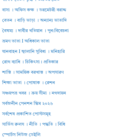
বাসা । অফিস কক্ষ । ডরমেটরী বরাদ্দ
বেতন । বাড়ি ভাড়া । অন্যান্য ভাতাদি
বৈষম্য । দাবীর খতিয়ান । পুন:বিবেচনা
ভ্রমণ ভাতা I অধিকাল ভাতা
যানবাহন I জ্বালানি সুবিধা । মনিহারি
রোগ ব্যাধি । চিকিৎসা। প্রতিকার
শাস্তি । সাময়িক বরখাস্ত । অপসারণ
শিক্ষা ভাতা । পোষাক । রেশন
সঞ্চয়পত্র খবর । ক্রয় সীমা । নগদায়ন
সর্বজনীন পেনশন স্কিম ২০২৬
সর্বশেষ প্রকাশিত পোস্টসমূহ
সার্ভিস রুলস । নীতি । পদ্ধতি । বিধি
স্পোর্টস নিউজ ডেইলি