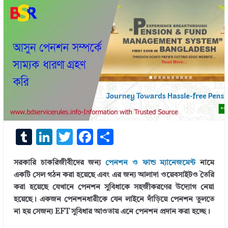
T
Li
T
F
S
u
n
w
ac
h
সরকারি চাকরিজীবীদের জন্য
পেনশন ও ফান্ড ম্যানেজমেন্ট
নামে
m
k
it
e
ar
একটি সেল গঠন করা হয়েছে এবং এর জন্য আলাদা ওয়েবসাইটও তৈরি
bl
e
te
b
e
করা হয়েছে যেখানে পেনশন সুবিধাকে সহজীকরণের উদ্যোগ নেয়া
r
dI
r
o
হয়েছে। একজন পেনশনধারীকে যেন লাইনে দাঁড়িয়ে পেনশন তুলতে
না হয় সেজন্য EFT সুবিধার আওতায় এনে পেনশন প্রদান করা হচ্ছে।
n
o