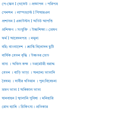
পে-স্কেল I গেজেট । প্রজ্ঞাপন । পরিপত্র
পেনশন । লাম্পগ্র্যান্ট I পিআরএল
প্রশাসন I একাউন্টস I অডিট আপত্তি
প্রশিক্ষণ । সংযুক্তি । উচ্চশিক্ষা। প্রেষণ
ফর্ম I আবেদনপত্র । নমুনা
বহি: বাংলাদেশ । শ্রান্তি বিনোদন ছুটি
বার্ষিক বেতন বৃদ্ধি । উচ্চতর গ্রেড
বাসা । অফিস কক্ষ । ডরমেটরী বরাদ্দ
বেতন । বাড়ি ভাড়া । অন্যান্য ভাতাদি
বৈষম্য । দাবীর খতিয়ান । পুন:বিবেচনা
ভ্রমণ ভাতা I অধিকাল ভাতা
যানবাহন I জ্বালানি সুবিধা । মনিহারি
রোগ ব্যাধি । চিকিৎসা। প্রতিকার