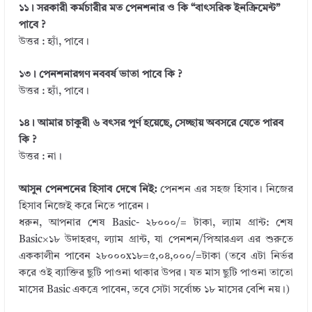
১১। সরকারী কর্মচারীর মত পেনশনার ও কি “বাৎসরিক ইনক্রিমেন্ট”
পাবে ?
উত্তর : হ্যাঁ, পাবে।
১৩। পেনশনারগণ নববর্ষ ভাতা পাবে কি ?
উত্তর : হ্যাঁ, পাবে।
১৪। আমার চাকুরী ৬ বৎসর পূর্ণ হয়েছে, সেচ্ছায় অবসরে যেতে পারব
কি ?
উত্তর : না।
আসুন পেনশনের হিসাব দেখে নিই:
পেনশন এর সহজ হিসাব। নিজের
হিসাব নিজেই করে নিতে পারেন।
ধরুন, আপনার শেষ Basic- ২৮০০০/= টাকা, ল্যাম গ্রান্ট: শেষ
Basic×১৮ উদাহরণ, ল্যাম গ্রান্ট, যা পেনশন/পিআরএল এর শুরুতে
এককালীন পাবেন ২৮০০০x১৮=৫,০৪,০০০/=টাকা (তবে এটা নির্ভর
করে ওই ব্যাক্তির ছুটি পাওনা থাকার উপর। যত মাস ছুটি পাওনা তাতো
মাসের Basic একত্রে পাবেন, তবে সেটা সর্বোচ্চ ১৮ মাসের বেশি নয়।)