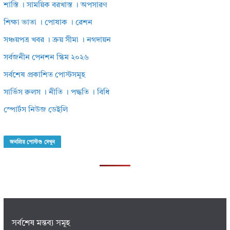
শাস্তি । সাময়িক বরখাস্ত । অপসারণ
শিক্ষা ভাতা । পোষাক । রেশন
সঞ্চয়পত্র খবর । ক্রয় সীমা । নগদায়ন
সর্বজনীন পেনশন স্কিম ২০২৬
সর্বশেষ প্রকাশিত পোস্টসমূহ
সার্ভিস রুলস । নীতি । পদ্ধতি । বিধি
স্পোর্টস নিউজ ডেইলি
জনপ্রিয় পোস্টগু দেখুন
সর্বশেষ মন্তব্য সমূহ