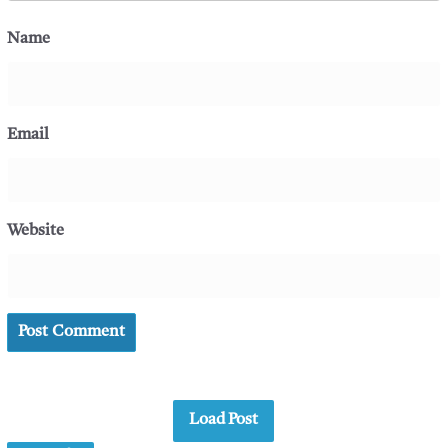
Name
Email
Website
Load Post