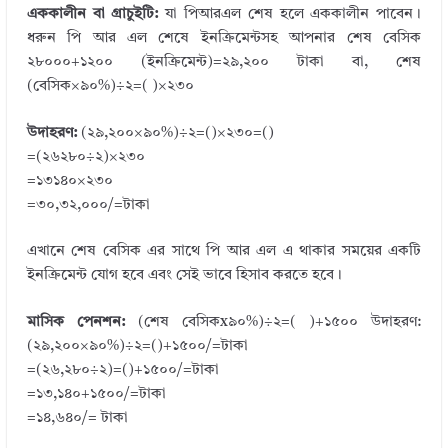
এককালীন বা গ্রাচুইটি:
যা পিআরএল শেষ হলে এককালীন পাবেন।
ধরুন পি আর এল শেষে ইনক্রিমেন্টসহ আপনার শেষ বেসিক
২৮০০০+১২০০ (ইনক্রিমেন্ট)=২৯,২০০ টাকা বা, শেষ
(বেসিক×৯০%)÷২=( )×২৩০
উদাহরণ:
(২৯,২০০×৯০%)÷২=()×২৩০=()
=(২৬২৮০÷২)×২৩০
=১৩১৪০×২৩০
=৩০,৩২,০০০/=টাকা
এখানে শেষ বেসিক এর সাথে পি আর এল এ থাকার সময়ের একটি
ইনক্রিমেন্ট যোগ হবে এবং সেই ভাবে হিসাব করতে হবে।
মাসিক পেনশন:
(শেষ বেসিকx৯০%)÷২=( )+১৫০০ উদাহরণ:
(২৯,২০০×৯০%)÷২=()+১৫০০/=টাকা
=(২৬,২৮০÷২)=()+১৫০০/=টাকা
=১৩,১৪০+১৫০০/=টাকা
=১৪,৬৪০/= টাকা