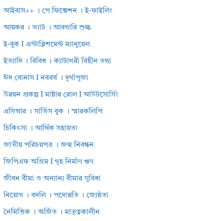
আইবাস++ । পে ফিক্সেশন । ই-ফাইলিং
আয়কর । ভ্যাট । আবগারি শুল্ক
ই-বুক I এস্টাব্লিশমেন্ট ম্যানুয়েল
ইত্যাদি । বিবিধ । ক্যাটাগরী বিহীন তথ্য
ঈদ বোনাস I নববর্ষ । দূর্গাপূজা
উন্নয়ন প্রকল্প I মাষ্টার রোল I আউটসোর্সিং
এসিআর । সার্ভিস বুক । স্মারকলিপি
চিকিৎসা । আর্থিক সহায়তা
জাতীয় পরিচয়পত্র । জন্ম নিবন্ধন
জিপিএফ অগ্রিম I গৃহ নির্মাণ ঋণ
জীবন বীমা ও অন্যান্য বীমার সুবিধা
নিয়োগ । বদলি । পদোন্নতি । জ্যেষ্ঠতা
নৈমিত্তিক । অর্জিত । মাতৃত্বকালীন