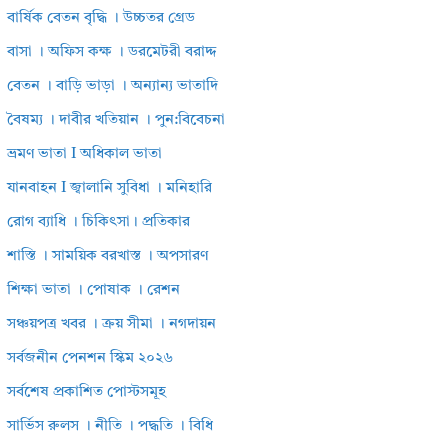
বার্ষিক বেতন বৃদ্ধি । উচ্চতর গ্রেড
বাসা । অফিস কক্ষ । ডরমেটরী বরাদ্দ
বেতন । বাড়ি ভাড়া । অন্যান্য ভাতাদি
বৈষম্য । দাবীর খতিয়ান । পুন:বিবেচনা
ভ্রমণ ভাতা I অধিকাল ভাতা
যানবাহন I জ্বালানি সুবিধা । মনিহারি
রোগ ব্যাধি । চিকিৎসা। প্রতিকার
শাস্তি । সাময়িক বরখাস্ত । অপসারণ
শিক্ষা ভাতা । পোষাক । রেশন
সঞ্চয়পত্র খবর । ক্রয় সীমা । নগদায়ন
সর্বজনীন পেনশন স্কিম ২০২৬
সর্বশেষ প্রকাশিত পোস্টসমূহ
সার্ভিস রুলস । নীতি । পদ্ধতি । বিধি