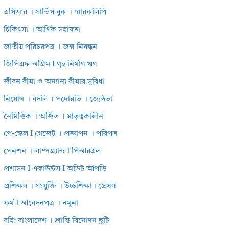
এসিআর । সার্ভিস বুক । স্মারকলিপি
চিকিৎসা । আর্থিক সহায়তা
জাতীয় পরিচয়পত্র । জন্ম নিবন্ধন
জিপিএফ অগ্রিম I গৃহ নির্মাণ ঋণ
জীবন বীমা ও অন্যান্য বীমার সুবিধা
নিয়োগ । বদলি । পদোন্নতি । জ্যেষ্ঠতা
নৈমিত্তিক । অর্জিত । মাতৃত্বকালীন
পে-স্কেল I গেজেট । প্রজ্ঞাপন । পরিপত্র
পেনশন । লাম্পগ্র্যান্ট I পিআরএল
প্রশাসন I একাউন্টস I অডিট আপত্তি
প্রশিক্ষণ । সংযুক্তি । উচ্চশিক্ষা। প্রেষণ
ফর্ম I আবেদনপত্র । নমুনা
বহি: বাংলাদেশ । শ্রান্তি বিনোদন ছুটি