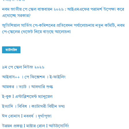
নবম জাতীয় পে স্কেল বাস্তবায়ন ২০২৬ : আইএমএফের পরামর্শ উপেক্ষা করে
এগোচ্ছে সরকার?
জুডিশিয়াল সার্ভিস পে-কমিশনের প্রতিবেদন পর্যালোচনায় নতুন কমিটি, নবম
পে-স্কেলের গেজেট নিয়ে বাড়ছে আলোচনা
ক্যাটাগরিজ
৯ম পে স্কেল নিউজ ২০২৬
আইবাস++ । পে ফিক্সেশন । ই-ফাইলিং
আয়কর । ভ্যাট । আবগারি শুল্ক
ই-বুক I এস্টাব্লিশমেন্ট ম্যানুয়েল
ইত্যাদি । বিবিধ । ক্যাটাগরী বিহীন তথ্য
ঈদ বোনাস I নববর্ষ । দূর্গাপূজা
উন্নয়ন প্রকল্প I মাষ্টার রোল I আউটসোর্সিং