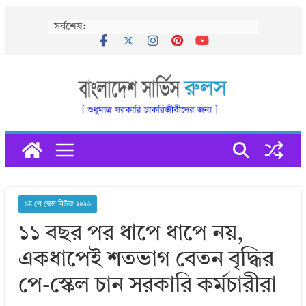
Skip
সর্বশেষ:
to
content
৯ম পে স্কেল নিউজ ২০২৬
১১ বছর পর ধাপে ধাপে নয়,
একধাপেই শতভাগ বেতন বৃদ্ধির
পে-স্কেল চান সরকারি কর্মচারীরা