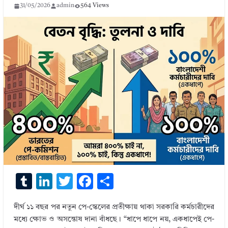
31/05/2026
admin
564 Views
T
Li
T
F
S
u
n
w
ac
h
দীর্ঘ ১১ বছর পর নতুন পে-স্কেলের প্রতীক্ষায় থাকা সরকারি কর্মচারীদের
m
k
it
e
ar
মধ্যে ক্ষোভ ও অসন্তোষ দানা বাঁধছে। “ধাপে ধাপে নয়, একধাপেই পে-