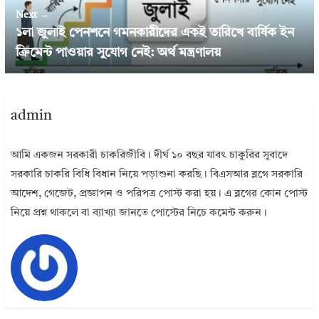
Next →
১লা জুলাই পেনশনে গমনকারীদের একই তারিখে বার্ষিক ইন
ক্রিমেন্ট পাওয়ার সুযোগ নেই: অর্থ মন্ত্রণালয়
admin
আমি একজন সরকারী চাকরিজীবি। দীর্ঘ ১০ বছর যাবৎ চাকুরির সুবাদে
সরকারি চাকরি বিধি বিধান নিয়ে পড়াশুনা করছি। বিএসআর ব্লগে সরকারি
আদেশ, গেজেট, প্রজ্ঞাপন ও পরিপত্র পোস্ট করা হয়। এ ব্লগের কোন পোস্ট
নিয়ে প্রশ্ন থাকলে বা ব্যাখ্যা জানতে পোস্টের নিচে কমেন্ট করুন।