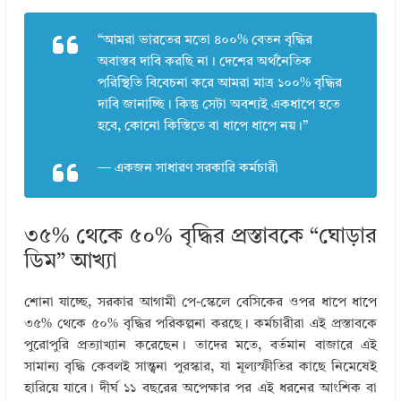
“আমরা ভারতের মতো ৪০০% বেতন বৃদ্ধির
অবাস্তব দাবি করছি না। দেশের অর্থনৈতিক
পরিস্থিতি বিবেচনা করে আমরা মাত্র ১০০% বৃদ্ধির
দাবি জানাচ্ছি। কিন্তু সেটা অবশ্যই একধাপে হতে
হবে, কোনো কিস্তিতে বা ধাপে ধাপে নয়।”
— একজন সাধারণ সরকারি কর্মচারী
৩৫% থেকে ৫০% বৃদ্ধির প্রস্তাবকে “ঘোড়ার
ডিম” আখ্যা
শোনা যাচ্ছে, সরকার আগামী পে-স্কেলে বেসিকের ওপর ধাপে ধাপে
৩৫% থেকে ৫০% বৃদ্ধির পরিকল্পনা করছে। কর্মচারীরা এই প্রস্তাবকে
পুরোপুরি প্রত্যাখ্যান করেছেন। তাদের মতে, বর্তমান বাজারে এই
সামান্য বৃদ্ধি কেবলই সান্ত্বনা পুরস্কার, যা মূল্যস্ফীতির কাছে নিমেষেই
হারিয়ে যাবে। দীর্ঘ ১১ বছরের অপেক্ষার পর এই ধরনের আংশিক বা