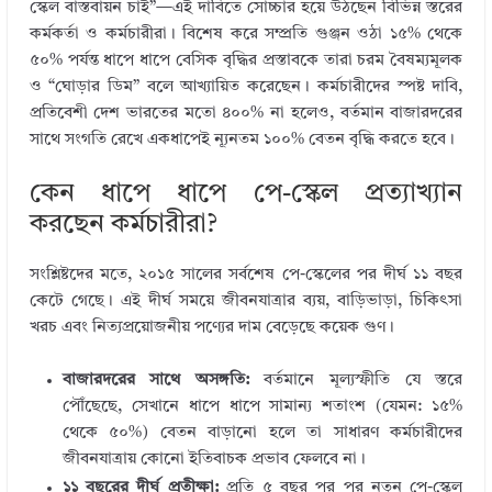
bl
e
te
b
e
স্কেল বাস্তবায়ন চাই”—এই দাবিতে সোচ্চার হয়ে উঠছেন বিভিন্ন স্তরের
r
dI
r
o
কর্মকর্তা ও কর্মচারীরা। বিশেষ করে সম্প্রতি গুঞ্জন ওঠা ১৫% থেকে
৫০% পর্যন্ত ধাপে ধাপে বেসিক বৃদ্ধির প্রস্তাবকে তারা চরম বৈষম্যমূলক
n
o
ও “ঘোড়ার ডিম” বলে আখ্যায়িত করেছেন। কর্মচারীদের স্পষ্ট দাবি,
k
প্রতিবেশী দেশ ভারতের মতো ৪০০% না হলেও, বর্তমান বাজারদরের
সাথে সংগতি রেখে একধাপেই ন্যূনতম ১০০% বেতন বৃদ্ধি করতে হবে।
কেন ধাপে ধাপে পে-স্কেল প্রত্যাখ্যান
করছেন কর্মচারীরা?
সংশ্লিষ্টদের মতে, ২০১৫ সালের সর্বশেষ পে-স্কেলের পর দীর্ঘ ১১ বছর
কেটে গেছে। এই দীর্ঘ সময়ে জীবনযাত্রার ব্যয়, বাড়িভাড়া, চিকিৎসা
খরচ এবং নিত্যপ্রয়োজনীয় পণ্যের দাম বেড়েছে কয়েক গুণ।
বাজারদরের সাথে অসঙ্গতি:
বর্তমানে মূল্যস্ফীতি যে স্তরে
পৌঁছেছে, সেখানে ধাপে ধাপে সামান্য শতাংশ (যেমন: ১৫%
থেকে ৫০%) বেতন বাড়ানো হলে তা সাধারণ কর্মচারীদের
জীবনযাত্রায় কোনো ইতিবাচক প্রভাব ফেলবে না।
১১ বছরের দীর্ঘ প্রতীক্ষা:
প্রতি ৫ বছর পর পর নতুন পে-স্কেল