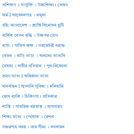
প্রশিক্ষণ । সংযুক্তি । উচ্চশিক্ষা। প্রেষণ
ফর্ম I আবেদনপত্র । নমুনা
বহি: বাংলাদেশ । শ্রান্তি বিনোদন ছুটি
বার্ষিক বেতন বৃদ্ধি । উচ্চতর গ্রেড
বাসা । অফিস কক্ষ । ডরমেটরী বরাদ্দ
বেতন । বাড়ি ভাড়া । অন্যান্য ভাতাদি
বৈষম্য । দাবীর খতিয়ান । পুন:বিবেচনা
ভ্রমণ ভাতা I অধিকাল ভাতা
যানবাহন I জ্বালানি সুবিধা । মনিহারি
রোগ ব্যাধি । চিকিৎসা। প্রতিকার
শাস্তি । সাময়িক বরখাস্ত । অপসারণ
শিক্ষা ভাতা । পোষাক । রেশন
সঞ্চয়পত্র খবর । ক্রয় সীমা । নগদায়ন