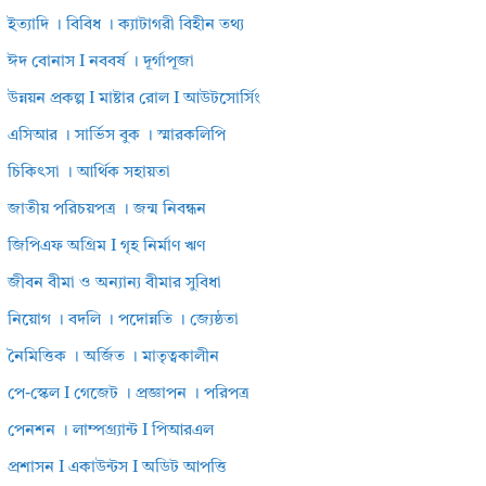
ইত্যাদি । বিবিধ । ক্যাটাগরী বিহীন তথ্য
ঈদ বোনাস I নববর্ষ । দূর্গাপূজা
উন্নয়ন প্রকল্প I মাষ্টার রোল I আউটসোর্সিং
এসিআর । সার্ভিস বুক । স্মারকলিপি
চিকিৎসা । আর্থিক সহায়তা
জাতীয় পরিচয়পত্র । জন্ম নিবন্ধন
জিপিএফ অগ্রিম I গৃহ নির্মাণ ঋণ
জীবন বীমা ও অন্যান্য বীমার সুবিধা
নিয়োগ । বদলি । পদোন্নতি । জ্যেষ্ঠতা
নৈমিত্তিক । অর্জিত । মাতৃত্বকালীন
পে-স্কেল I গেজেট । প্রজ্ঞাপন । পরিপত্র
পেনশন । লাম্পগ্র্যান্ট I পিআরএল
প্রশাসন I একাউন্টস I অডিট আপত্তি