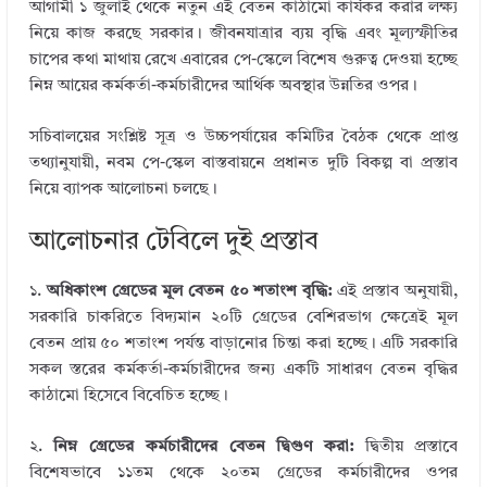
bl
e
te
b
e
আগামী ১ জুলাই থেকে নতুন এই বেতন কাঠামো কার্যকর করার লক্ষ্য
r
dI
r
o
নিয়ে কাজ করছে সরকার। জীবনযাত্রার ব্যয় বৃদ্ধি এবং মূল্যস্ফীতির
চাপের কথা মাথায় রেখে এবারের পে-স্কেলে বিশেষ গুরুত্ব দেওয়া হচ্ছে
n
o
নিম্ন আয়ের কর্মকর্তা-কর্মচারীদের আর্থিক অবস্থার উন্নতির ওপর।
k
সচিবালয়ের সংশ্লিষ্ট সূত্র ও উচ্চপর্যায়ের কমিটির বৈঠক থেকে প্রাপ্ত
তথ্যানুযায়ী, নবম পে-স্কেল বাস্তবায়নে প্রধানত দুটি বিকল্প বা প্রস্তাব
নিয়ে ব্যাপক আলোচনা চলছে।
আলোচনার টেবিলে দুই প্রস্তাব
১.
অধিকাংশ গ্রেডের মূল বেতন ৫০ শতাংশ বৃদ্ধি:
এই প্রস্তাব অনুযায়ী,
সরকারি চাকরিতে বিদ্যমান ২০টি গ্রেডের বেশিরভাগ ক্ষেত্রেই মূল
বেতন প্রায় ৫০ শতাংশ পর্যন্ত বাড়ানোর চিন্তা করা হচ্ছে। এটি সরকারি
সকল স্তরের কর্মকর্তা-কর্মচারীদের জন্য একটি সাধারণ বেতন বৃদ্ধির
কাঠামো হিসেবে বিবেচিত হচ্ছে।
২.
নিম্ন গ্রেডের কর্মচারীদের বেতন দ্বিগুণ করা:
দ্বিতীয় প্রস্তাবে
বিশেষভাবে ১১তম থেকে ২০তম গ্রেডের কর্মচারীদের ওপর