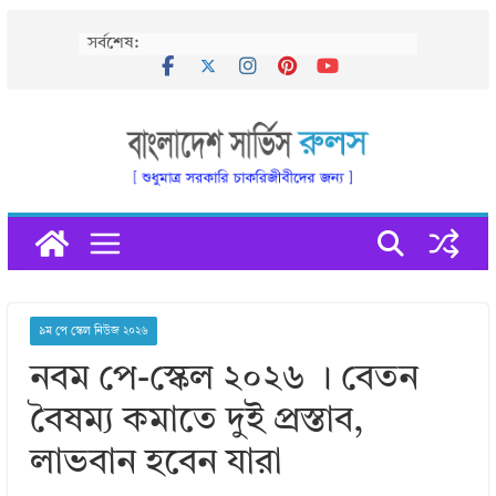
Skip
সর্বশেষ:
to
content
৯ম পে স্কেল নিউজ ২০২৬
নবম পে-স্কেল ২০২৬ । বেতন
বৈষম্য কমাতে দুই প্রস্তাব,
লাভবান হবেন যারা