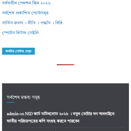
সর্বজনীন পেনশন স্কিম ২০২৬
সর্বশেষ প্রকাশিত পোস্টসমূহ
সার্ভিস রুলস । নীতি । পদ্ধতি । বিধি
স্পোর্টস নিউজ ডেইলি
জনপ্রিয় পোস্টগু দেখুন
সর্বশেষ মন্তব্য সমূহ
admin
on
NID কার্ড ডাউনলোড ২০২৬ । নতুন ভোটার গণ অনলাইনে
জাতীয় পরিচয়পত্রের কপি সংগ্রহ করতে পারবেন