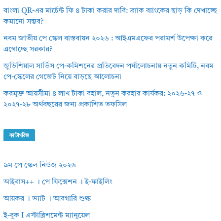
বাংলা QR-এর মার্চেন্ট ফি ৪ টাকা করার দাবি: ব্র্যাক ব্যাংকের ছাড় কি দেখাচ্ছে
কমানো সম্ভব?
নবম জাতীয় পে স্কেল বাস্তবায়ন ২০২৬ : আইএমএফের পরামর্শ উপেক্ষা করে
এগোচ্ছে সরকার?
জুডিশিয়াল সার্ভিস পে-কমিশনের প্রতিবেদন পর্যালোচনায় নতুন কমিটি, নবম
পে-স্কেলের গেজেট নিয়ে বাড়ছে আলোচনা
করমুক্ত আয়সীমা ৪ লাখ টাকা বহাল, নতুন করহার কার্যকর: ২০২৬-২৭ ও
২০২৭-২৮ অর্থবছরের জন্য প্রকাশিত তফসিল
ক্যাটাগরিজ
৯ম পে স্কেল নিউজ ২০২৬
আইবাস++ । পে ফিক্সেশন । ই-ফাইলিং
আয়কর । ভ্যাট । আবগারি শুল্ক
ই-বুক I এস্টাব্লিশমেন্ট ম্যানুয়েল