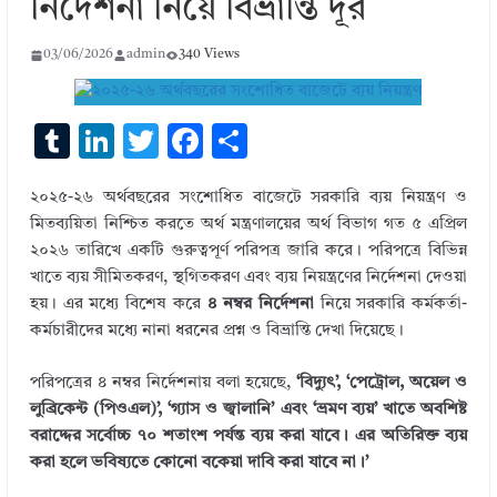
নির্দেশনা নিয়ে বিভ্রান্তি দূর
03/06/2026
admin
340 Views
T
Li
T
F
S
u
n
w
ac
h
২০২৫-২৬ অর্থবছরের সংশোধিত বাজেটে সরকারি ব্যয় নিয়ন্ত্রণ ও
m
k
it
e
ar
মিতব্যয়িতা নিশ্চিত করতে অর্থ মন্ত্রণালয়ের অর্থ বিভাগ গত ৫ এপ্রিল
bl
e
te
b
e
২০২৬ তারিখে একটি গুরুত্বপূর্ণ পরিপত্র জারি করে। পরিপত্রে বিভিন্ন
r
dI
r
o
খাতে ব্যয় সীমিতকরণ, স্থগিতকরণ এবং ব্যয় নিয়ন্ত্রণের নির্দেশনা দেওয়া
হয়। এর মধ্যে বিশেষ করে
৪ নম্বর নির্দেশনা
নিয়ে সরকারি কর্মকর্তা-
n
o
কর্মচারীদের মধ্যে নানা ধরনের প্রশ্ন ও বিভ্রান্তি দেখা দিয়েছে।
k
পরিপত্রের ৪ নম্বর নির্দেশনায় বলা হয়েছে,
‘বিদ্যুৎ’, ‘পেট্রোল, অয়েল ও
লুব্রিকেন্ট (পিওএল)’, ‘গ্যাস ও জ্বালানি’ এবং ‘ভ্রমণ ব্যয়’ খাতে অবশিষ্ট
বরাদ্দের সর্বোচ্চ ৭০ শতাংশ পর্যন্ত ব্যয় করা যাবে। এর অতিরিক্ত ব্যয়
করা হলে ভবিষ্যতে কোনো বকেয়া দাবি করা যাবে না।’