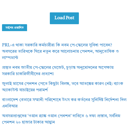
Load Post
সর্বশেষ প্রকাশিত
PRL-এ থাকা সরকারি কর্মচারীরা কি নবম পে-স্কেলের সুবিধা পাবেন?
অবসরের তারিখকে ঘিরে নতুন করে আলোচনায় পেনশন, আনুতোষিক ও
লাম্পগ্রান্ট
প্রস্তুত নবম জাতীয় পে-স্কেলের গেজেট, চূড়ান্ত অনুমোদনের অপেক্ষায়
সরকারি চাকরিজীবীদের প্রত্যাশা
জুলাই মাসের পেনশন পেতে কিছুটা বিলম্ব, তবে আতঙ্কের কারণ নেই: ব্যাংক
অ্যাকাউন্ট যাচাইয়ের পরামর্শ
বাংলাদেশ বেতারে সম্মানী পরিশোধে উৎস কর কর্তনের সুনির্দিষ্ট নির্দেশনা দিল
এনবিআর
অবসরপ্রাপ্তদের ‘ওয়ান র‌্যাঙ্ক ওয়ান পেনশন’ দাবিতে ৬ দফা প্রস্তাব, সর্বনিম্ন
পেনশন ২০ হাজার টাকার আহ্বান