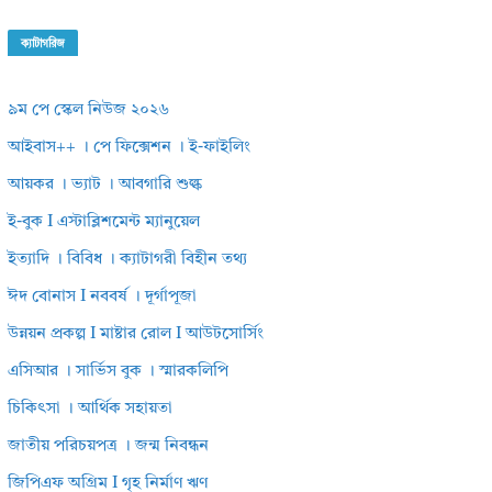
ক্যাটাগরিজ
৯ম পে স্কেল নিউজ ২০২৬
আইবাস++ । পে ফিক্সেশন । ই-ফাইলিং
আয়কর । ভ্যাট । আবগারি শুল্ক
ই-বুক I এস্টাব্লিশমেন্ট ম্যানুয়েল
ইত্যাদি । বিবিধ । ক্যাটাগরী বিহীন তথ্য
ঈদ বোনাস I নববর্ষ । দূর্গাপূজা
উন্নয়ন প্রকল্প I মাষ্টার রোল I আউটসোর্সিং
এসিআর । সার্ভিস বুক । স্মারকলিপি
চিকিৎসা । আর্থিক সহায়তা
জাতীয় পরিচয়পত্র । জন্ম নিবন্ধন
জিপিএফ অগ্রিম I গৃহ নির্মাণ ঋণ