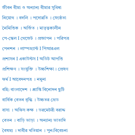
জীবন বীমা ও অন্যান্য বীমার সুবিধা
নিয়োগ । বদলি । পদোন্নতি । জ্যেষ্ঠতা
নৈমিত্তিক । অর্জিত । মাতৃত্বকালীন
পে-স্কেল I গেজেট । প্রজ্ঞাপন । পরিপত্র
পেনশন । লাম্পগ্র্যান্ট I পিআরএল
প্রশাসন I একাউন্টস I অডিট আপত্তি
প্রশিক্ষণ । সংযুক্তি । উচ্চশিক্ষা। প্রেষণ
ফর্ম I আবেদনপত্র । নমুনা
বহি: বাংলাদেশ । শ্রান্তি বিনোদন ছুটি
বার্ষিক বেতন বৃদ্ধি । উচ্চতর গ্রেড
বাসা । অফিস কক্ষ । ডরমেটরী বরাদ্দ
বেতন । বাড়ি ভাড়া । অন্যান্য ভাতাদি
বৈষম্য । দাবীর খতিয়ান । পুন:বিবেচনা