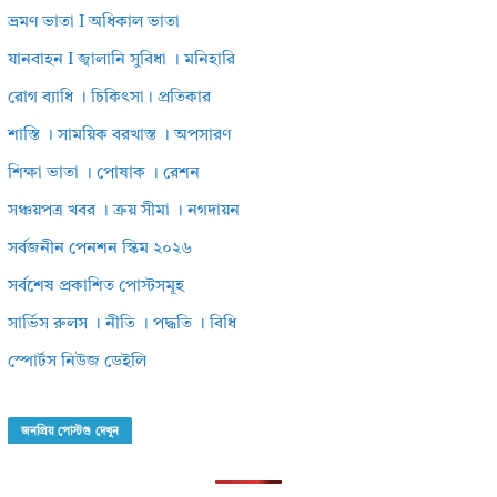
ভ্রমণ ভাতা I অধিকাল ভাতা
যানবাহন I জ্বালানি সুবিধা । মনিহারি
রোগ ব্যাধি । চিকিৎসা। প্রতিকার
শাস্তি । সাময়িক বরখাস্ত । অপসারণ
শিক্ষা ভাতা । পোষাক । রেশন
সঞ্চয়পত্র খবর । ক্রয় সীমা । নগদায়ন
সর্বজনীন পেনশন স্কিম ২০২৬
সর্বশেষ প্রকাশিত পোস্টসমূহ
সার্ভিস রুলস । নীতি । পদ্ধতি । বিধি
স্পোর্টস নিউজ ডেইলি
জনপ্রিয় পোস্টগু দেখুন